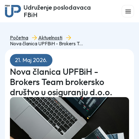
Udruženje poslodavaca
FBiH
Početna
Aktuelnosti
Nova članica UPFBiH - Brokers Team brokersko društvo u osiguranju d.o.o.
21. Maj 2026.
Nova članica UPFBiH -
Brokers Team brokersko
društvo u osiguranju d.o.o.