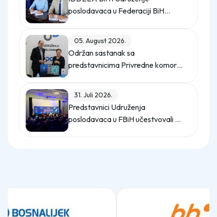
poslodavaca u Federaciji BiH
potpisali Memorandum o saradnji
05. August 2026.
Održan sastanak sa
predstavnicima Privredne komore
Istanbula
31. Juli 2026.
Predstavnici Udruženja
poslodavaca u FBiH učestvovali na
promo događaju Sajma poslova
"Gledaj sebi posla"