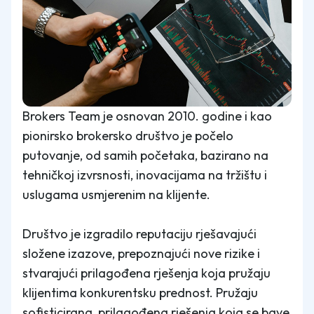
Brokers Team je osnovan 2010. godine i kao
pionirsko brokersko društvo je počelo
putovanje, od samih početaka, bazirano na
tehničkoj izvrsnosti, inovacijama na tržištu i
uslugama usmjerenim na klijente.
Društvo je izgradilo reputaciju rješavajući
složene izazove, prepoznajući nove rizike i
stvarajući prilagođena rješenja koja pružaju
klijentima konkurentsku prednost. Pružaju
sofisticirana, prilagođena rješenja koja se bave