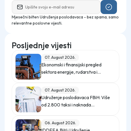
Mjesečni bilten Udruženja poslodavaca - bez spama, samo
relevantne poslovne vijesti.
Posljednje vijesti
07. August 2026.
Ekonomski i finansijski pregled
sektora energije, rudarstva i
industrije u Federaciji Bosne i
Hercegovine u 2025. godini
07. August 2026.
Udruženje poslodavaca FBiH: Više
od 2.800 taksi i naknada
opterećuje privredu
06. August 2026.
IDDEEA BiH i Udruženje