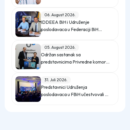
opterećuje privredu
06. August 2026.
IDDEEA BiH i Udruženje
poslodavaca u Federaciji BiH
potpisali Memorandum o saradnji
05. August 2026.
Održan sastanak sa
predstavnicima Privredne komore
Istanbula
31. Juli 2026.
Predstavnici Udruženja
poslodavaca u FBiH učestvovali na
promo događaju Sajma poslova
"Gledaj sebi posla"