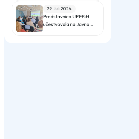
upravljanje energijom
29. Juli 2026.
Predstavnica UPFBiH
učestvovala na Javnom
forumu o zaštiti od
uznemiravanja na radu