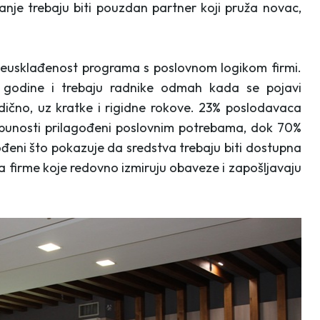
vanje trebaju biti pouzdan partner koji pruža novac,
 neusklađenost programa s poslovnom logikom firmi.
e godine i trebaju radnike odmah kada se pojavi
odično, uz kratke i rigidne rokove. 23% poslodavaca
tpunosti prilagođeni poslovnim potrebama, dok 70%
ođeni što pokazuje da sredstva trebaju biti dostupna
a firme koje redovno izmiruju obaveze i zapošljavaju