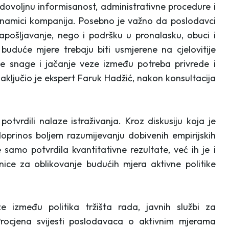
dovoljnu informisanost, administrativne procedure i
inamici kompanija. Posebno je važno da poslodavci
pošljavanje, nego i podršku u pronalasku, obuci i
buduće mjere trebaju biti usmjerene na cjelovitije
e snage i jačanje veze između potreba privrede i
zaključio je ekspert Faruk Hadžić, nakon konsultacija
otvrdili nalaze istraživanja. Kroz diskusiju koja je
ni doprinos boljem razumijevanju dobivenih empirijskih
 samo potvrdila kvantitativne rezultate, već ih je i
nice za oblikovanje budućih mjera aktivne politike
e između politika tržišta rada, javnih službi za
Procjena svijesti poslodavaca o aktivnim mjerama