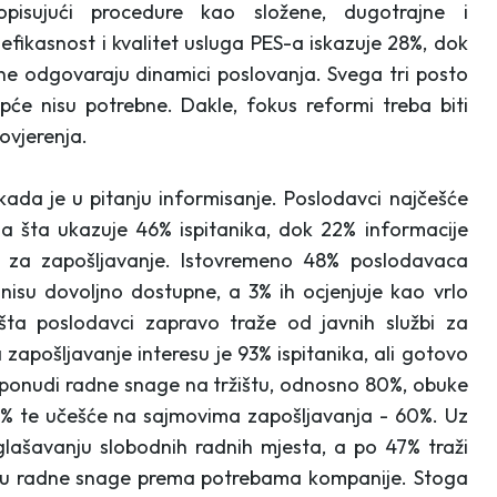
opisujući procedure kao složene, dugotrajne i
efikasnost i kvalitet usluga PES-a iskazuje 28%, dok
 ne odgovaraju dinamici poslovanja. Svega tri posto
e nisu potrebne. Dakle, fokus reformi treba biti
ovjerenja.
 kada je u pitanju informisanje. Poslodavci najčešće
 šta ukazuje 46% ispitanika, dok 22% informacije
bi za zapošljavanje. Istovremeno 48% poslodavaca
isu dovoljno dostupne, a 3% ih ocjenjuje kao vrlo
 šta poslodavci zapravo traže od javnih službi za
zapošljavanje interesu je 93% ispitanika, ali gotovo
o ponudi radne snage na tržištu, odnosno 80%, obuke
60% te učešće na sajmovima zapošljavanja - 60%. Uz
glašavanju slobodnih radnih mjesta, a po 47% traži
ciju radne snage prema potrebama kompanije. Stoga