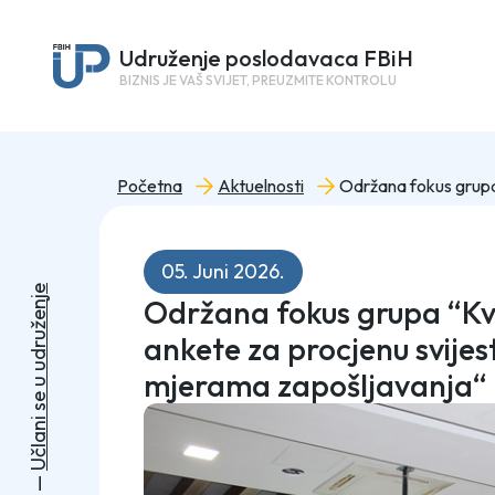
Udruženje poslodavaca FBiH
BIZNIS JE VAŠ SVIJET, PREUZMITE KONTROLU
Početna
Aktuelnosti
05. Juni 2026.
e
Održana fokus grupa “Kva
j
n
e
ž
u
ankete za procjenu svijes
r
d
u
mjerama zapošljavanja“
u
e
s
i
n
a
l
č
U
—