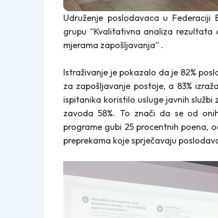
Udruženje poslodavaca u Federaciji 
grupu “Kvalitativna analiza rezultata
mjerama zapošljavanja“ .
Istraživanje je pokazalo da je 82% posl
za zapošljavanje postoje, a 83% izraža
ispitanika koristilo usluge javnih služ
zavoda 58%. To znači da se od onih k
programe gubi 25 procentnih poena, odn
preprekama koje sprječavaju poslodav