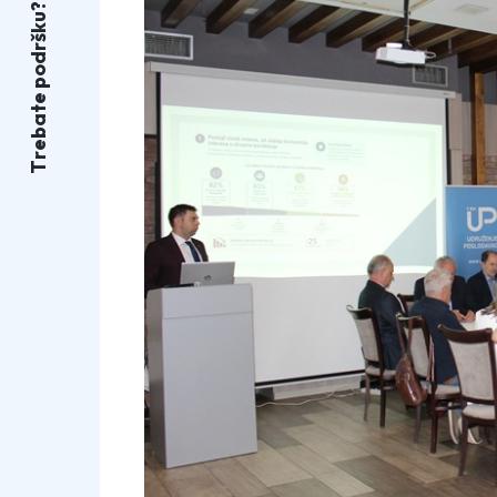
?
u
k
š
r
d
o
p
e
t
a
b
e
r
T