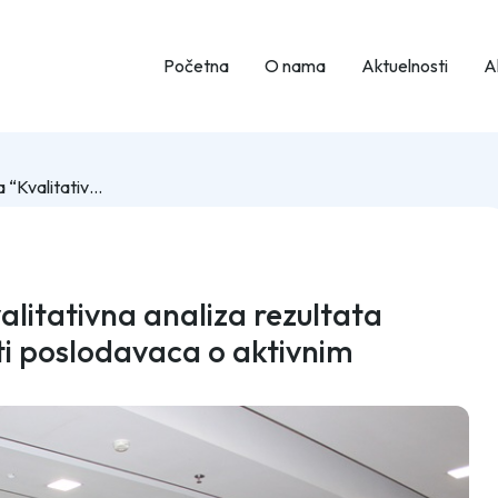
Početna
O nama
Aktuelnosti
Ak
Održana fokus grupa “Kvalitativna analiza rezultata ankete za procjenu svijesti poslodavaca o aktivnim mjerama zapošljavanja“
litativna analiza rezultata
ti poslodavaca o aktivnim