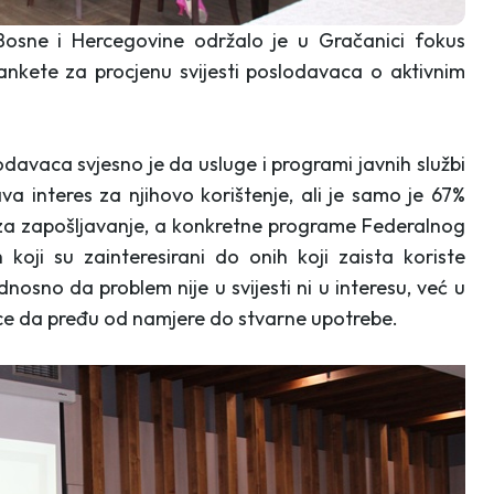
Bosne i Hercegovine održalo je u Gračanici fokus
 ankete za procjenu svijesti poslodavaca o aktivnim
odavaca svjesno je da usluge i programi javnih službi
va interes za njihovo korištenje, ali je samo je 67%
bi za zapošljavanje, a konkretne programe Federalnog
oji su zainteresirani do onih koji zaista koriste
osno da problem nije u svijesti ni u interesu, već u
ce da pređu od namjere do stvarne upotrebe.