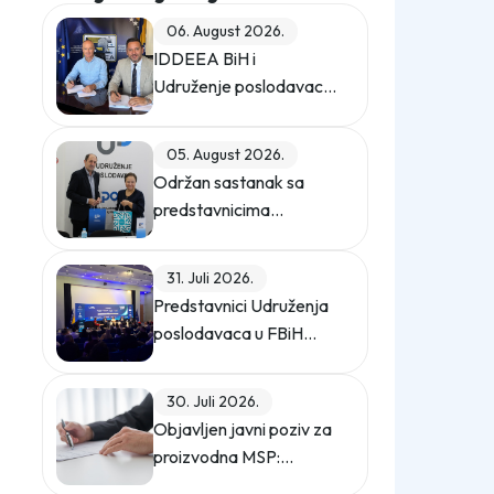
06. August 2026.
IDDEEA BiH i
Udruženje poslodavaca
u Federaciji BiH
potpisali Memorandum
05. August 2026.
o saradnji
Održan sastanak sa
predstavnicima
Privredne komore
Istanbula
31. Juli 2026.
Predstavnici Udruženja
poslodavaca u FBiH
učestvovali na promo
događaju Sajma
30. Juli 2026.
poslova "Gledaj sebi
Objavljen javni poziv za
posla"
proizvodna MSP:
podrška za digitalno