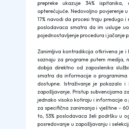
prepreke ukazuje 34% ispitanika, 
opterećujuće. Nedovoljno povjerenje u 
17% navodi da procesi traju predugo i
poslodavaca smatra da im usluge uopć
pojednostavljenje procedura i jačanje p
Zanimljiva kontradikcija otkrivena je i
saznaju za programe putem medija, na
dobija direktno od zaposlenika služ
smatra da informacije o programima n
dostupne. Istraživanje je pokazalo i
zapošljavanje. Pristup subvencijama za 
jednako visoko kotiraju i informacije 
za specifična zanimanja i vještine - 
to, 53% poslodavaca želi podršku u o
posredovanje u zapošljavanju i selek