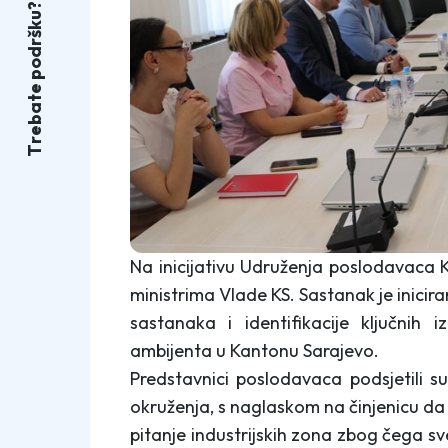
?
u
k
š
r
d
o
p
e
t
a
b
e
r
T
Na inicijativu Udruženja poslodavaca 
ministrima Vlade KS. Sastanak je inicira
sastanaka i identifikacije ključnih 
ambijenta u Kantonu Sarajevo.
Predstavnici poslodavaca podsjetili 
okruženja, s naglaskom na činjenicu da 
pitanje industrijskih zona zbog čega s