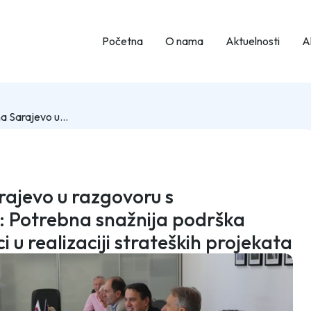
Početna
O nama
Aktuelnosti
Ak
Poslodavci iz Kantona Sarajevo u razgovoru s predstavnicima Vlade KS: Potrebna snažnija podrška privredi i konkretniji koraci u realizaciji strateških projekata
rajevo u razgovoru s
: Potrebna snažnija podrška
ci u realizaciji strateških projekata