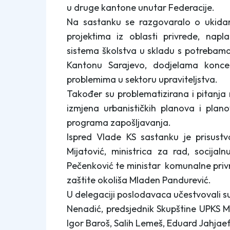
u druge kantone unutar Federacije.
Na sastanku se razgovaralo o ukidanj
projektima iz oblasti privrede, nap
sistema školstva u skladu s potrebama
Kantonu Sarajevo, dodjelama konce
problemima u sektoru upraviteljstva.
Također su problematizirana i pitanja
izmjena urbanističkih planova i plano
programa zapošljavanja.
Ispred Vlade KS sastanku je prisustv
Mijatović, ministrica za rad, socijaln
Pečenković te ministar
komunalne privr
zaštite okoliša Mladen Pandurević.
U delegaciji poslodavaca učestvovali s
Nenadić, predsjednik Skupštine UPKS 
Igor Baroš, Salih Lemeš, Eduard Jahjaef