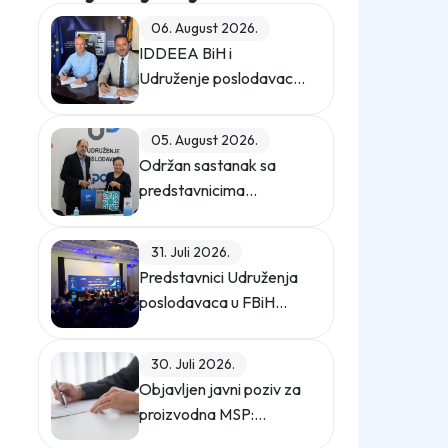
06. August 2026.
IDDEEA BiH i
Udruženje poslodavaca
u Federaciji BiH
potpisali Memorandum
05. August 2026.
o saradnji
Održan sastanak sa
predstavnicima
Privredne komore
Istanbula
31. Juli 2026.
Predstavnici Udruženja
poslodavaca u FBiH
učestvovali na promo
događaju Sajma
30. Juli 2026.
poslova "Gledaj sebi
Objavljen javni poziv za
posla"
proizvodna MSP:
podrška za digitalno