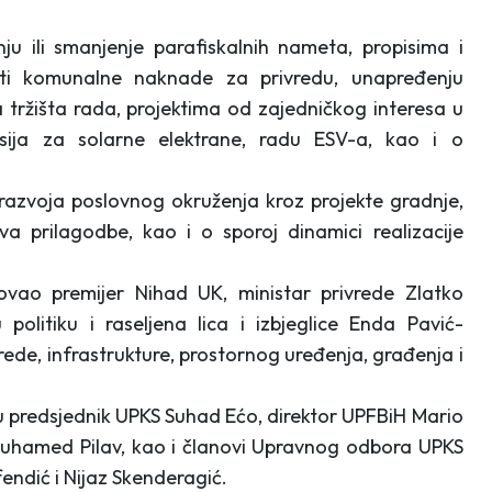
u ili smanjenje parafiskalnih nameta, propisima i
lati komunalne naknade za privredu, unapređenju
 tržišta rada, projektima od zajedničkog interesa u
sija za solarne elektrane, radu ESV-a, kao i o
 razvoja poslovnog okruženja kroz projekte gradnje,
va prilagodbe, kao i o sporoj dinamici realizacije
ovao premijer Nihad UK, ministar privrede Zlatko
u politiku i raseljena lica i izbjeglice Enda Pavić-
ede, infrastrukture, prostornog uređenja, građenja i
u predsjednik UPKS Suhad Ećo, direktor UPFBiH Mario
Muhamed Pilav, kao i članovi Upravnog odbora UPKS
endić i Nijaz Skenderagić.