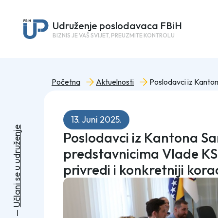
Udruženje poslodavaca FBiH
BIZNIS JE VAŠ SVIJET, PREUZMITE KONTROLU
Početna
Aktuelnosti
13. Juni 2025.
e
Poslodavci iz Kantona Sa
j
n
e
ž
u
predstavnicima Vlade KS
r
d
u
privredi i konkretniji kora
u
e
s
i
n
a
l
č
U
—