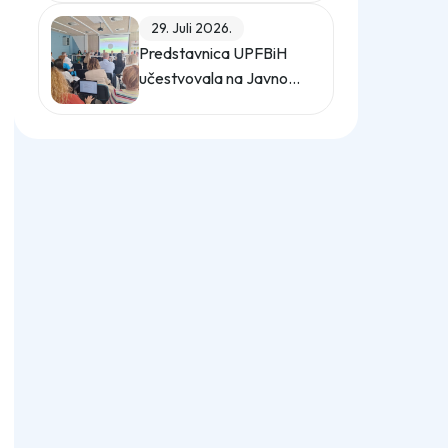
upravljanje energijom
29. Juli 2026.
Predstavnica UPFBiH
učestvovala na Javnom
forumu o zaštiti od
uznemiravanja na radu