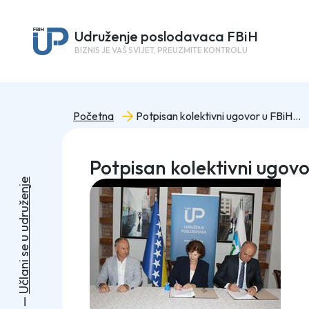
Udruženje poslodavaca FBiH
BIZNIS JE VAŠ SVIJET, PREUZMITE KONTROLU
Početna
Potpisan kolektivni ugovor u FBiH: Satnica ne može biti niža od 6.37 KM
Potpisan kolektivni ugovo
e
j
n
e
ž
u
r
d
u
u
e
s
i
n
a
l
č
U
—