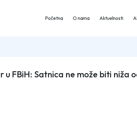
Početna
O nama
Aktuelnosti
Ak
r u FBiH: Satnica ne može biti niža 