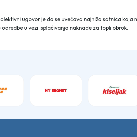
ektivni ugovor je da se uvećava najniža satnica koja ne
 odredbe u vezi isplaćivanja naknade za topli obrok.