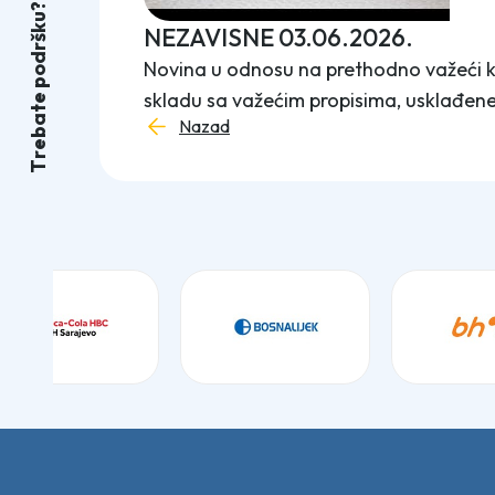
?
u
k
NEZAVISNE 03.06.2026.
š
r
d
Novina u odnosu na prethodno važeći kol
o
p
skladu sa važećim propisima, usklađene
e
t
a
Nazad
b
e
r
T