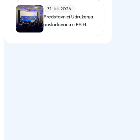
Istanbula
31. Juli 2026.
Predstavnici Udruženja
poslodavaca u FBiH
učestvovali na promo
događaju Sajma
poslova "Gledaj sebi
posla"