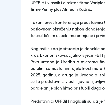
UPFBiH i vlasnik i direktor firme Varip
firme Penny plus Almedin Kadrić.
Tokom press konferencije predstavnici U
poslovnom okruženju nakon donošenja 
te praktičnim aspektima primjene i prvi
Naglasili su da je situacija je donekle
kroz Ekonomsko-socijalno vijeće FBiH 
Prva uredba je Uredba o mjerama fina
ostalim samostalnim djelatnostima u F
2025. godinu, a druga je Uredba o is
su to predstavnici vlasti i javno izjavlj
paralelan je plan hitno pristupiti dugo
Predstavnici UPFBiH naglasili su da je