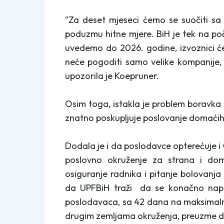
"Za deset mjeseci ćemo se suočiti sa
poduzmu hitne mjere. BiH je tek na po
uvedemo do 2026. godine, izvoznici ć
neće pogoditi samo velike kompanije, 
upozorila je Koepruner.
Osim toga, istakla je problem boravka
znatno poskupljuje poslovanje domaći
Dodala je i da poslodavce opterećuje i 
poslovno okruženje za strana i dom
osiguranje radnika i pitanje bolovanja
da UPFBiH traži da se konačno napr
poslodavaca, sa 42 dana na maksimaln
drugim zemljama okruženja, preuzme d