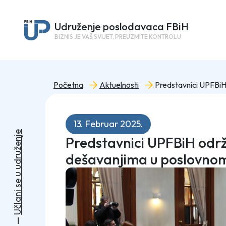
Udruženje poslodavaca FBiH
BIZNIS JE VAŠ SVIJET, PREUZMITE KONTROLU
Početna
Aktuelnosti
13. Februar 2025.
e
Predstavnici UPFBiH održa
j
n
e
ž
u
dešavanjima u poslovnom
r
d
u
u
e
s
i
n
a
l
č
U
—