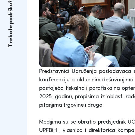
?
u
k
š
r
d
o
p
e
t
a
b
e
r
T
Predstavnici Udruženja poslodavaca u
konferenciju o aktuelnim dešavanjim
postojeća fiskalna i parafiskalna opte
2025. godinu, propisima iz oblasti rad
pitanjima trgovine i drugo.
Medijima su se obratio predsjednik U
UPFBiH i vlasnica i direktorica komp