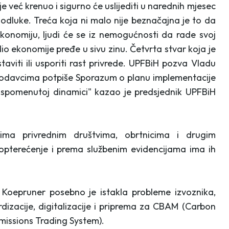
e već krenuo i sigurno će uslijediti u narednih mjesec
 odluke. Treća koja ni malo nije beznačajna je to da
konomiju, ljudi će se iz nemogućnosti da rade svoj
dio ekonomije pređe u sivu zinu. Četvrta stvar koja je
aviti ili usporiti rast privrede. UPFBiH pozva Vladu
lodavcima potpiše Sporazum o planu implementacije
i spomenutoj dinamici" kazao je predsjednik UPFBiH
ima privrednim društvima, obrtnicima i drugim
 opterećenje i prema službenim evidencijama ima ih
Koepruner posebno je istakla probleme izvoznika,
dizacije, digitalizacije i priprema za CBAM (Carbon
missions Trading System).