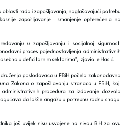
 oblasti rada i zapošljavanja, naglašavajući potrebu
asnije zapošljavanje i smanjenje opterećenja na
edovanju u zapošljavanju i socijalnoj sigurnosti
onodavni proces pojednostavljenja administrativnih
sebno u deficitarnim sektorima", izjavio je Hasić.
u Udruženja poslodavaca u FBiH počela zakonodavna
una Zakona o zapošljavanju stranaca u FBiH, koji
e administrativnih procedura za izdavanje dozvola
mogućava da lakše angažuju potrebnu radnu snagu,
dnika još uvijek nisu usvojene na nivou BiH za ovu