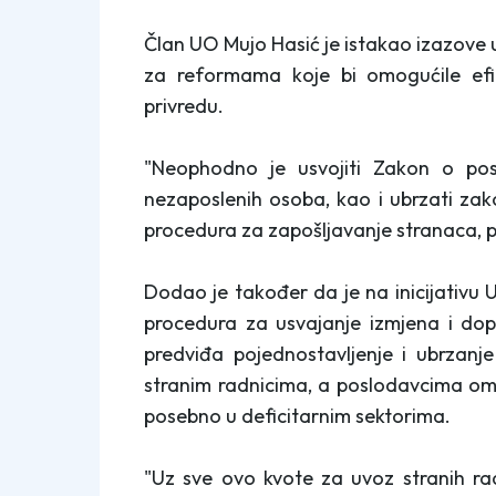
Član UO Mujo Hasić je istakao izazove u
za reformama koje bi omogućile efik
privredu.
"Neophodno je usvojiti Zakon o posr
nezaposlenih osoba, kao i ubrzati zak
procedura za zapošljavanje stranaca, po
Dodao je također da je na inicijativ
procedura za usvajanje izmjena i dop
predviđa pojednostavljenje i ubrzanj
stranim radnicima, a poslodavcima o
posebno u deficitarnim sektorima.
"Uz sve ovo kvote za uvoz stranih ra