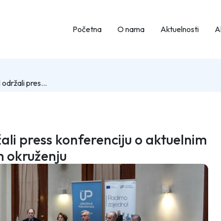
Početna
O nama
Aktuelnosti
Ak
Predstavnici UPFBiH održali press konferenciju o aktuelnim dešavanjima u poslovnom okruženju
li press konferenciju o aktuelnim
 okruženju