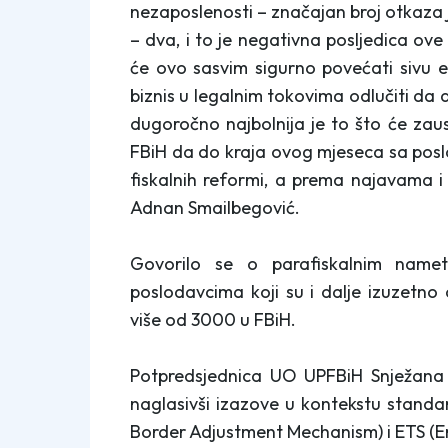
nezaposlenosti – značajan broj otkaza j
– dva, i to je negativna posljedica ove
će ovo sasvim sigurno povećati sivu e
biznis u legalnim tokovima odlučiti da 
dugoročno najbolnija je to što će zaust
FBiH da do kraja ovog mjeseca sa pos
fiskalnih reformi, a prema najavama 
Adnan Smailbegović.
Govorilo se o parafiskalnim namet
poslodavcima koji su i dalje izuzetno
više od 3000 u FBiH.
Potpredsjednica UO UPFBiH Snježana 
naglasivši izazove u kontekstu standar
Border Adjustment Mechanism) i ETS (E