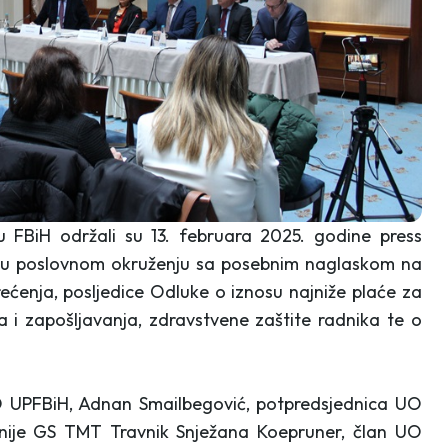
 FBiH održali su 13. februara 2025. godine press
a u poslovnom okruženju sa posebnim naglaskom na
rećenja, posljedice Odluke o iznosu najniže plaće za
a i zapošljavanja, zdravstvene zaštite radnika te o
O UPFBiH, Adnan Smailbegović, potpredsjednica UO
anije GS TMT Travnik Snježana Koepruner, član UO