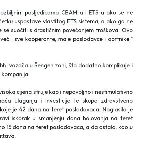
 ozbiljnim posljedicama CBAM-a i ETS-a ako se ne
četku uspostave vlastitog ETS sistema, a ako ga ne
e se suočiti s drastičnim povećanjem troškova. Ovo
već i sve kooperante, male poslodavce i obrtnike,"
 bh. vozača u Šengen zoni, što dodatno komplikuje i
h kompanija.
visoka cijena struje kao i nepovoljno i nestimulativno
aća ulaganja i investicije te skupo zdravstveno
 koje je 42 dana na teret poslodavaca. Naglasila je
avi iskorak u smanjenju dana bolovanja na teret
o 15 dana na teret poslodavaca, a da ostalo, kao u
ržava.