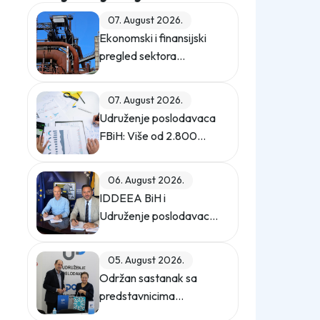
07. August 2026.
Ekonomski i finansijski
pregled sektora
energije, rudarstva i
industrije u Federaciji
07. August 2026.
Bosne i Hercegovine u
Udruženje poslodavaca
2025. godini
FBiH: Više od 2.800
taksi i naknada
opterećuje privredu
06. August 2026.
IDDEEA BiH i
Udruženje poslodavaca
u Federaciji BiH
potpisali Memorandum
05. August 2026.
o saradnji
Održan sastanak sa
predstavnicima
Privredne komore