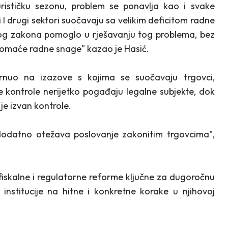
rističku sezonu, problem se ponavlja kao i svake
I drugi sektori suočavaju sa velikim deficitom radne
ovog zakona pomoglo u rješavanju tog problema, bez
domaće radne snage" kazao je Hasić.
rnuo na izazove s kojima se suočavaju trgovci,
e kontrole nerijetko pogađaju legalne subjekte, dok
 je izvan kontrole.
 dodatno otežava poslovanje zakonitim trgovcima",
 fiskalne i regulatorne reforme ključne za dugoročnu
 institucije na hitne i konkretne korake u njihovoj