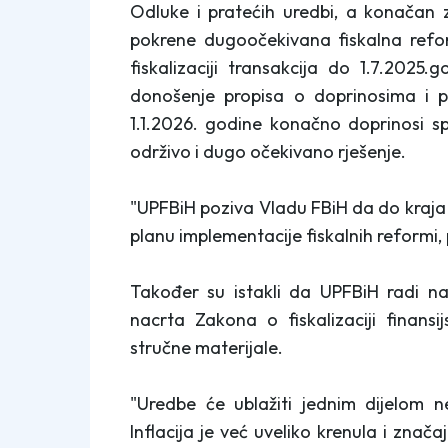
Odluke i pratećih uredbi, a konačan 
pokrene dugoočekivana fiskalna refo
fiskalizaciji transakcija do 1.7.202
donošenje propisa o doprinosima i
1.1.2026. godine konačno doprinosi s
održivo i dugo očekivano rješenje.
"UPFBiH poziva Vladu FBiH da do kraj
planu implementacije fiskalnih reformi,
Također su istakli da UPFBiH radi n
nacrta Zakona o fiskalizaciji finansi
stručne materijale.
"Uredbe će ublažiti jednim dijelom ne
Inflacija je već uveliko krenula i zna