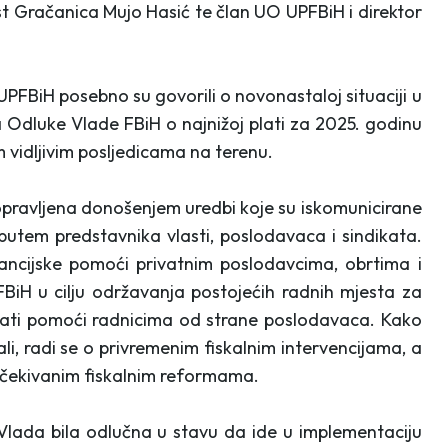
last Gračanica Mujo Hasić te član UO UPFBiH i direktor
PFBiH posebno su govorili o novonastaloj situaciji u
Odluke Vlade FBiH o najnižoj plati za 2025. godinu
m vidljivim posljedicama na terenu.
 popravljena donošenjem uredbi koje su iskomunicirane
putem predstavnika vlasti, poslodavaca i sindikata.
ncijske pomoći privatnim poslodavcima, obrtima i
BiH u cilju održavanja postojećih radnih mjesta za
plati pomoći radnicima od strane poslodavaca. Kako
ivali, radi se o privremenim fiskalnim intervencijama, a
 očekivanim fiskalnim reformama.
 Vlada bila odlučna u stavu da ide u implementaciju