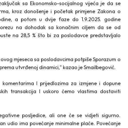
zaključak sa Ekonomsko-socijalnog vijeća je da se
rma, kroz donošenje i početak primjene Zakona o
5.godine, a potom u dvije faze do 1.9.2025. godine
 porezu na dohodak sa konačnim ciljem da se od
puste na 28,5 % što bi za poslodavce predstavljalo
a ovog mjeseca sa poslodavcima potpiše Sporazum o
 prema utvrđenoj dinamici," kazao je Smailbegović.
a komentarima I prijedlozima za izmjene i dopune
jskih transakcija I uskoro ćemo vlastima dostaviti
gativne posljedice, ali one će se vidjeti sigurno.
čajan udio ima povećanje minimalne plaće. Povećanje