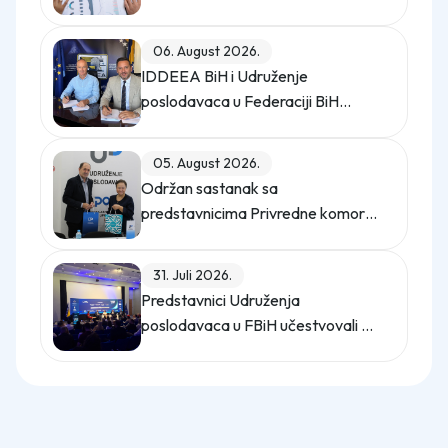
opterećuje privredu
06. August 2026.
IDDEEA BiH i Udruženje
poslodavaca u Federaciji BiH
potpisali Memorandum o saradnji
05. August 2026.
Održan sastanak sa
predstavnicima Privredne komore
Istanbula
31. Juli 2026.
Predstavnici Udruženja
poslodavaca u FBiH učestvovali na
promo događaju Sajma poslova
"Gledaj sebi posla"