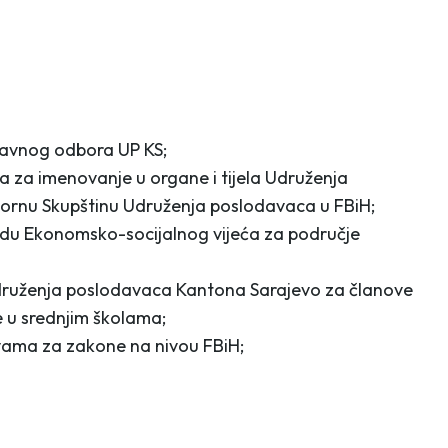
pravnog odbora UP KS;
 za imenovanje u organe i tijela Udruženja
bornu Skupštinu Udruženja poslodavaca u FBiH;
radu Ekonomsko-socijalnog vijeća za područje
druženja poslodavaca Kantona Sarajevo za članove
e u srednjim školama;
avama za zakone na nivou FBiH;