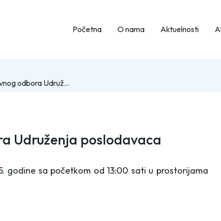
Početna
O nama
Aktuelnosti
Ak
Sjednica Upravnog odbora Udruženja poslodavaca Kantona Sarajevo
ra Udruženja poslodavaca
5. godine sa početkom od 13:00 sati u prostorijama