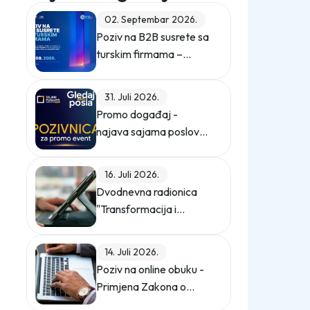
02. Septembar 2026.
Poziv na B2B susrete sa
turskim firmama –
ZEPS 2026
31. Juli 2026.
Promo događaj -
najava sajama poslova
"Gledaj sebi posla"
16. Juli 2026.
Dvodnevna radionica
"Transformacija i
digitalizacija
kompanije"
14. Juli 2026.
Poziv na online obuku -
Primjena Zakona o
zaštiti ličnih podataka