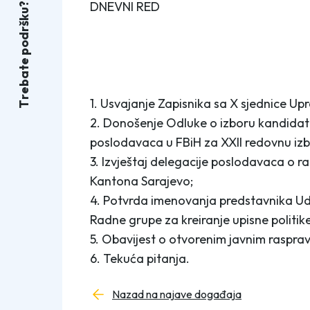
DNEVNI RED
?
u
k
š
r
d
o
p
e
t
a
b
e
r
1. Usvajanje Zapisnika sa X sjednice U
T
2. Donošenje Odluke o izboru kandidata
poslodavaca u FBiH za XXII redovnu iz
3. Izvještaj delegacije poslodavaca o 
Kantona Sarajevo;
4. Potvrda imenovanja predstavnika U
Radne grupe za kreiranje upisne politik
5. Obavijest o otvorenim javnim raspr
6. Tekuća pitanja.
Nazad na najave događaja