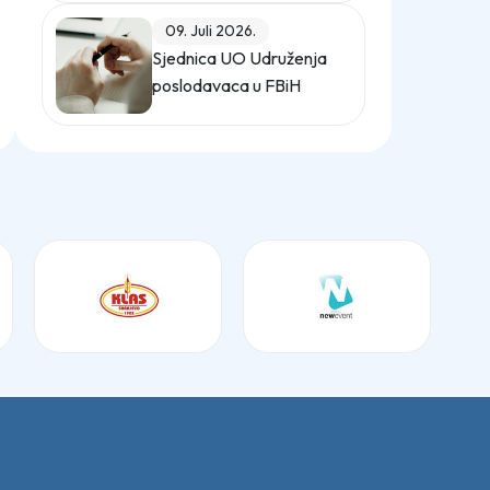
(Službeni glasnik BiH,
09. Juli 2026.
broj 12/25)
Sjednica UO Udruženja
poslodavaca u FBiH