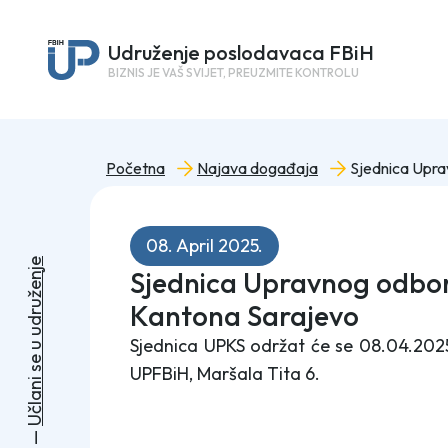
Udruženje poslodavaca FBiH
BIZNIS JE VAŠ SVIJET, PREUZMITE KONTROLU
Početna
Najava događaja
08. April 2025.
e
Sjednica Upravnog odbo
j
n
e
ž
u
Kantona Sarajevo
r
d
u
Sjednica UPKS održat će se 08.04.202
u
e
UPFBiH, Maršala Tita 6.
s
i
n
a
l
č
U
—