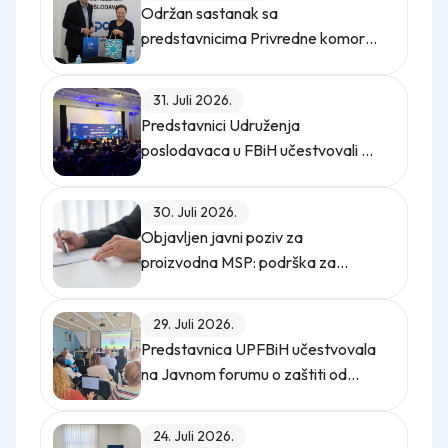
Održan sastanak sa
predstavnicima Privredne komore
Istanbula
31. Juli 2026.
Predstavnici Udruženja
poslodavaca u FBiH učestvovali na
promo događaju Sajma poslova
"Gledaj sebi posla"
30. Juli 2026.
Objavljen javni poziv za
proizvodna MSP: podrška za
digitalno upravljanje energijom
29. Juli 2026.
Predstavnica UPFBiH učestvovala
na Javnom forumu o zaštiti od
uznemiravanja na radu
24. Juli 2026.