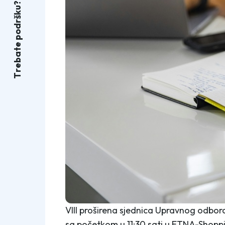
?
u
k
š
r
d
o
p
e
t
a
b
e
r
T
VIII proširena sjednica Upravnog odbor
sa početkom u 11:30 sati u ETNA-Shoppi