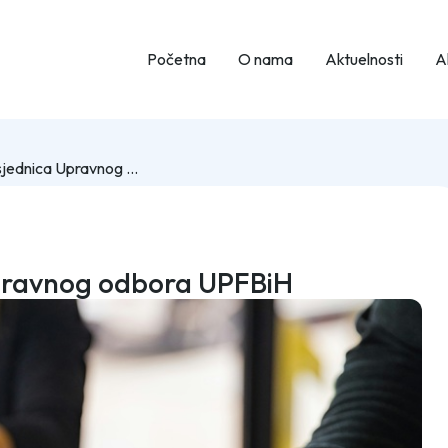
Početna
O nama
Aktuelnosti
Ak
VIII proširena sjednica Upravnog odbora UPFBiH
 Upravnog odbora UPFBiH