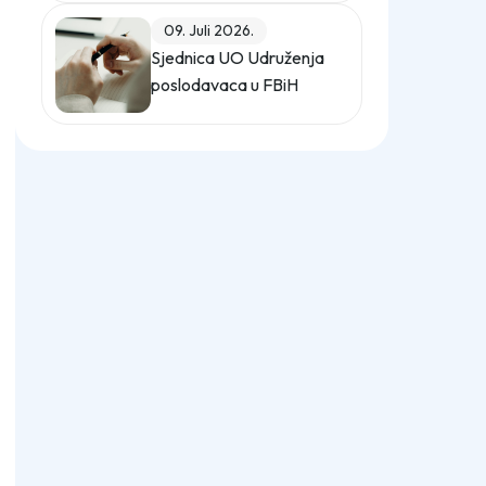
(Službeni glasnik BiH,
09. Juli 2026.
broj 12/25)
Sjednica UO Udruženja
poslodavaca u FBiH