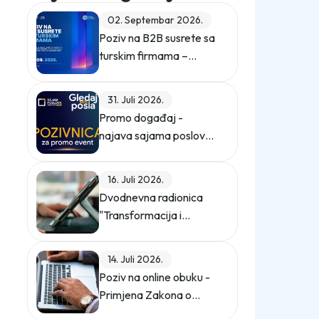
02. Septembar 2026.
Poziv na B2B susrete sa
turskim firmama –
ZEPS 2026
31. Juli 2026.
Promo događaj -
najava sajama poslova
"Gledaj sebi posla"
16. Juli 2026.
Dvodnevna radionica
"Transformacija i
digitalizacija
kompanije"
14. Juli 2026.
Poziv na online obuku -
Primjena Zakona o
zaštiti ličnih podataka