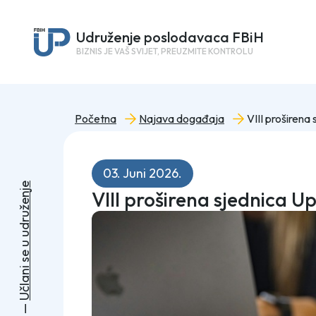
Udruženje poslodavaca FBiH
BIZNIS JE VAŠ SVIJET, PREUZMITE KONTROLU
Početna
Najava događaja
03. Juni 2026.
e
VIII proširena sjednica
j
n
e
ž
u
r
d
u
u
e
s
i
n
a
l
č
U
—