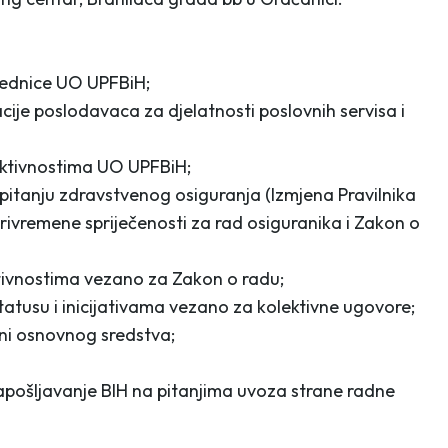
 sjednice UO UPFBiH;
ije poslodavaca za djelatnosti poslovnih servisa i
aktivnostima UO UPFBiH;
 pitanju zdravstvenog osiguranja (Izmjena Pravilnika
privremene spriječenosti za rad osiguranika i Zakon o
ktivnostima vezano za Zakon o radu;
tatusu i inicijativama vezano za kolektivne ugovore;
ni osnovnog sredstva;
zapošljavanje BIH na pitanjima uvoza strane radne