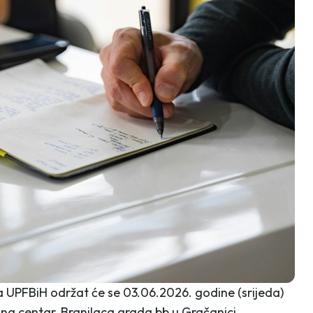
a UPFBiH održat će se 03.06.2026. godine (srijeda)
ng centar, Branilaca grada bb u Gračanici.