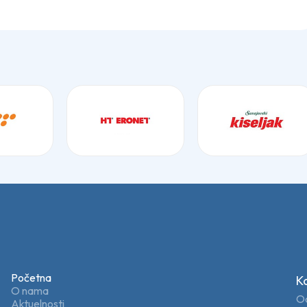
Početna
K
O nama
Od
Aktuelnosti