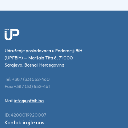
Udruženje poslodavaca u Federaciji BiH
(UPFBiH) — Maršala Tita 6, 71 000
Sarajevo, Bosna i Hercegovina
Tel: +387 (33) 552-460
Fax: +387 (33) 552-461
Mail:
info@upfbih.ba
ID: 4200019920007
Kontaktirajte nas