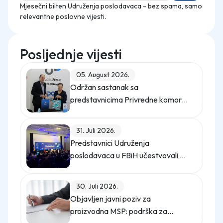
Mjesečni bilten Udruženja poslodavaca - bez spama, samo
relevantne poslovne vijesti.
Posljednje vijesti
05. August 2026.
Održan sastanak sa
predstavnicima Privredne komore
Istanbula
31. Juli 2026.
Predstavnici Udruženja
poslodavaca u FBiH učestvovali na
promo događaju Sajma poslova
"Gledaj sebi posla"
30. Juli 2026.
Objavljen javni poziv za
proizvodna MSP: podrška za