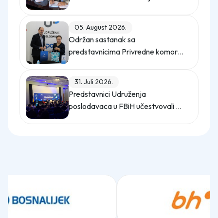
potpisali Memorandum o saradnji
05. August 2026.
Održan sastanak sa
predstavnicima Privredne komore
Istanbula
31. Juli 2026.
Predstavnici Udruženja
poslodavaca u FBiH učestvovali na
promo događaju Sajma poslova
"Gledaj sebi posla"