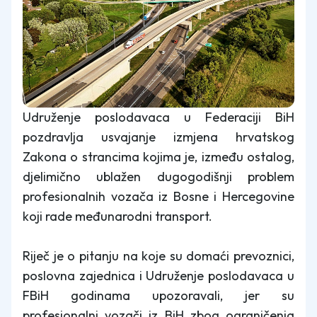
Udruženje poslodavaca u Federaciji BiH
pozdravlja usvajanje izmjena hrvatskog
Zakona o strancima kojima je, između ostalog,
djelimično ublažen dugogodišnji problem
profesionalnih vozača iz Bosne i Hercegovine
koji rade međunarodni transport.
Riječ je o pitanju na koje su domaći prevoznici,
poslovna zajednica i Udruženje poslodavaca u
FBiH godinama upozoravali, jer su
profesionalni vozači iz BiH zbog ograničenja