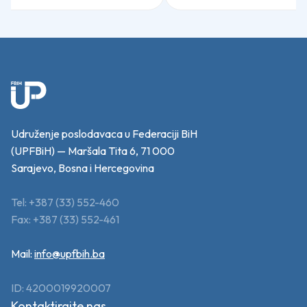
Udruženje poslodavaca u Federaciji BiH
(UPFBiH) — Maršala Tita 6, 71 000
Sarajevo, Bosna i Hercegovina
Tel: +387 (33) 552-460
Fax: +387 (33) 552-461
Mail:
info@upfbih.ba
ID: 4200019920007
Kontaktirajte nas