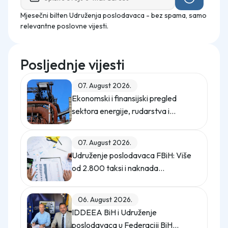
Mjesečni bilten Udruženja poslodavaca - bez spama, samo
relevantne poslovne vijesti.
Posljednje vijesti
07. August 2026.
Ekonomski i finansijski pregled
sektora energije, rudarstva i
industrije u Federaciji Bosne i
Hercegovine u 2025. godini
07. August 2026.
Udruženje poslodavaca FBiH: Više
od 2.800 taksi i naknada
opterećuje privredu
06. August 2026.
IDDEEA BiH i Udruženje
poslodavaca u Federaciji BiH