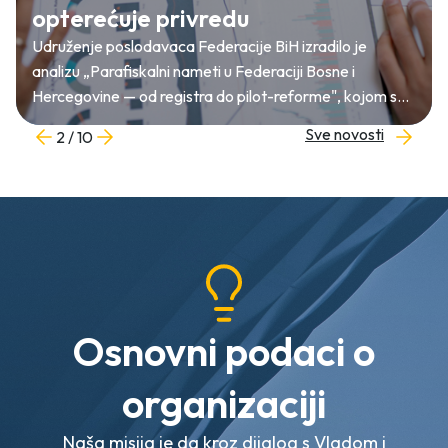
opterećuje privredu
Udruženje poslodavaca Federacije BiH izradilo je
analizu „Parafiskalni nameti u Federaciji Bosne i
Hercegovine — od registra do pilot-reforme", kojom se
nudi konkretna metodologija za reviziju, prioritizaciju i
Sve novosti
2 / 10
postepeno smanjenje lokalnih taksi i naknada.
Osnovni podaci o
organizaciji
Naša misija je da kroz dijalog s Vladom i