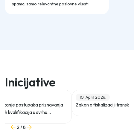
spama, samo relevantne poslovne vijesti.
Inicijative
10. April 2026.
 ubrzanje postupaka priznavanja
Zakon o fiskalizaciji transkac
čnih kvalifikacija u svrhu
stranih radnika
2 / 8