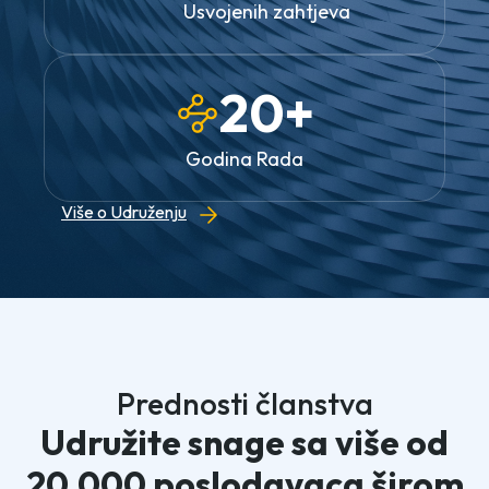
Usvojenih zahtjeva
20+
Godina Rada
Više o Udruženju
Prednosti članstva
Udružite snage sa više od
20.000 poslodavaca širom