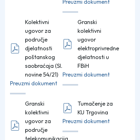
Preuzmi dokument
Kolektivni
Granski
ugovor za
kolektivni
područje
ugovor
djelatnosti
elektroprivredne
poštanskog
djelatnosti u
saobraćaja (Sl.
FBiH
novine 54/21)
Preuzmi dokument
Preuzmi dokument
Granski
Tumačenje za
kolektivni
KU Trgovina
ugovor za
Preuzmi dokument
područje
telekomunikacija