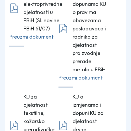
elektroprivredne
dopunama KU
djelatnosti u
o pravima i
FBiH (Sl. novine
obavezama
FBiH 61/07)
poslodavaca i
Preuzmi dokument
radnika za
djelatnost
proizvodnje i
prerade
metala u FBiH
Preuzmi dokument
KU za
KU o
djelatnost
izmjenama i
tekstilne,
dopuni KU za
kožarsko
djelatnost
prerađivačke,
drvne i