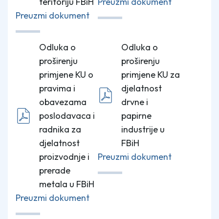
teritoriju FBiH
Preuzmi dokument
Preuzmi dokument
Odluka o
Odluka o
proširenju
proširenju
primjene KU o
primjene KU za
pravima i
djelatnost
obavezama
drvne i
poslodavaca i
papirne
radnika za
industrije u
djelatnost
FBiH
proizvodnje i
Preuzmi dokument
prerade
metala u FBiH
Preuzmi dokument