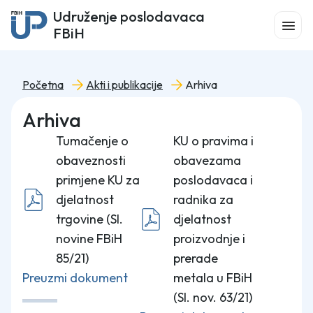
Udruženje poslodavaca
FBiH
Početna
Akti i publikacije
Arhiva
Arhiva
Tumačenje o
KU o pravima i
obaveznosti
obavezama
primjene KU za
poslodavaca i
djelatnost
radnika za
trgovine (Sl.
djelatnost
novine FBiH
proizvodnje i
85/21)
prerade
Preuzmi dokument
metala u FBiH
(Sl. nov. 63/21)