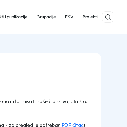
ti i publikacije
Grupacije
ESV
Projekti
mo informisati naše članstvo, ali i širu
na - za pregled je potreban
PDF čitač
)