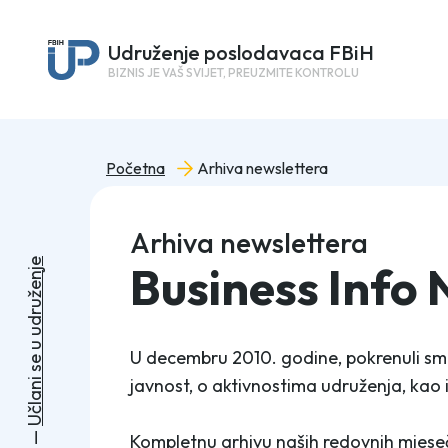
Udruženje poslodavaca FBiH
BIZNIS JE VAŠ SVIJET, PREUZMITE KONTROLU
Početna
Arhiva newslettera
Arhiva newslettera
e
Business Info 
j
n
e
ž
u
r
d
u
u
U decembru 2010. godine, pokrenuli smo i
e
s
javnost, o aktivnostima udruženja, kao 
i
n
a
l
č
U
—
Kompletnu arhivu naših redovnih mjeseč