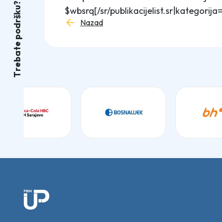
?
u
$wbsrq[/sr/publikacijelist.sr|kategorija
k
š
Nazad
r
d
o
p
e
t
a
b
e
r
T