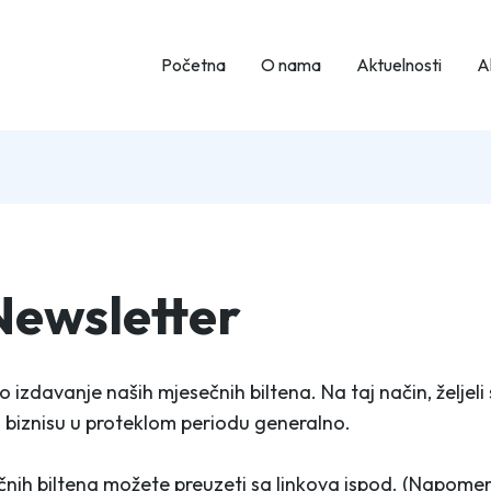
Početna
O nama
Aktuelnosti
Ak
Newsletter
zdavanje naših mjesečnih biltena. Na taj način, željeli s
i biznisu u proteklom periodu generalno.
nih biltena možete preuzeti sa linkova ispod. (Napome