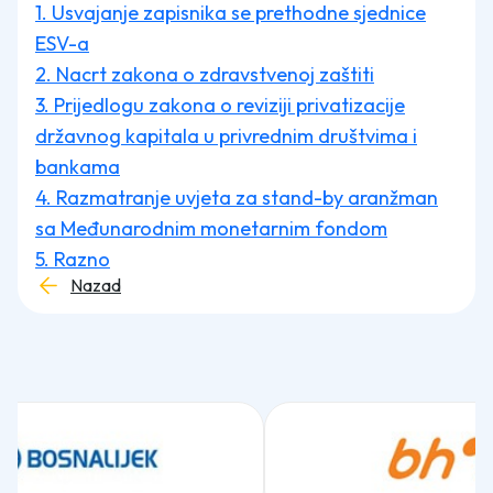
1. Usvajanje zapisnika se prethodne sjednice
ESV-a
2. Nacrt zakona o zdravstvenoj zaštiti
3. Prijedlogu zakona o reviziji privatizacije
državnog kapitala u privrednim društvima i
bankama
4. Razmatranje uvjeta za stand-by aranžman
sa Međunarodnim monetarnim fondom
5. Razno
Nazad