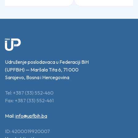
Udruženje poslodavaca u Federaciji BiH
(UPFBiH) — Maršala Tita 6, 71 000
Sarajevo, Bosna i Hercegovina
Tel: +387 (33) 552-460
Fax: +387 (33) 552-461
Mail:
info@upfbih.ba
ID: 4200019920007