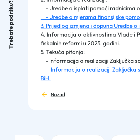
?
u
- Uredbe o isplati pomoći radnicima o
k
š
r
- Uredbe o mjerama finansijske pomoći
d
o
p
3. Prijedlog izmjena i dopuna Uredbe o
e
t
4. Informacija o aktivnostima Vlade i
a
b
e
fiskalnih reformi u 2025. godini.
r
T
5. Tekuća pitanja:
- Informacija o realizaciji Zaključka s
- Informacija o realizaciji Zaključka
BiH.
Nazad