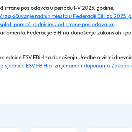
d strane poslodavca u periodu I-V 2025. godine,
 za očuvanje radnih mjesta u Federaciji BiH za 2025. 
 isplati pomoći radnicima od strane poslodavaca.
 Parlamenta Federacije BiH na donošenju zakonskih i p
a sjednice ESV FBiH za donošenju Uredbe o visini dnevni
 sa sjednice ESV FBiH o izmjenama i dopunama Zakona 