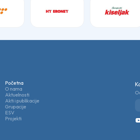
Početna
K
O nama
Od
Aktuelnosti
Akti i publikacije
Grupacije
ESV
Projekti