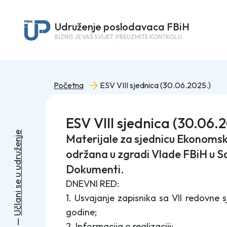
Udruženje poslodavaca FBiH
BIZNIS JE VAŠ SVIJET, PREUZMITE KONTROLU
Početna
ESV VIII sjednica (30.06.2025.)
ESV VIII sjednica (30.06.
e
Materijale za sjednicu Ekonomsko-
j
n
e
ž
održana u zgradi Vlade FBiH u S
u
r
d
Dokumenti.
u
u
DNEVNI RED:
e
s
i
1. Usvajanje zapisnika sa VII redovne 
n
a
l
č
godine;
U
—
2. Informacija o realizaciji: