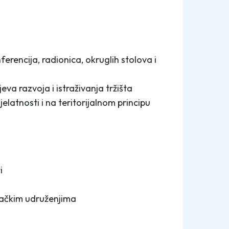
erencija, radionica, okruglih stolova i
eva razvoja i istraživanja tržišta
latnosti i na teritorijalnom principu
i
ačkim udruženjima