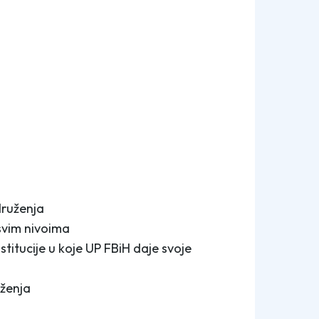
druženja
 svim nivoima
nstitucije u koje UP FBiH daje svoje
uženja