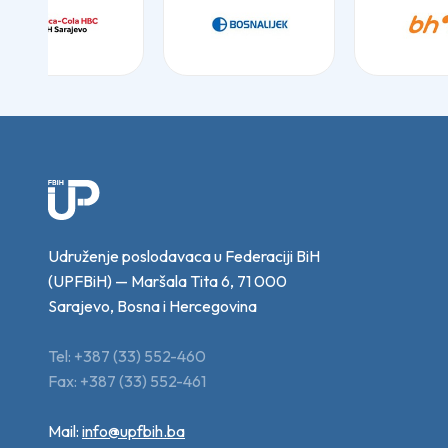
Udruženje poslodavaca u Federaciji BiH
(UPFBiH) — Maršala Tita 6, 71 000
Sarajevo, Bosna i Hercegovina
Tel: +387 (33) 552-460
Fax: +387 (33) 552-461
Mail:
info@upfbih.ba