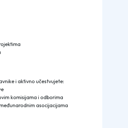
rojektima
a
nike i aktivno učestvujete:
ve
ovim komisijama i odborima
u međunarodnim asocijacijama