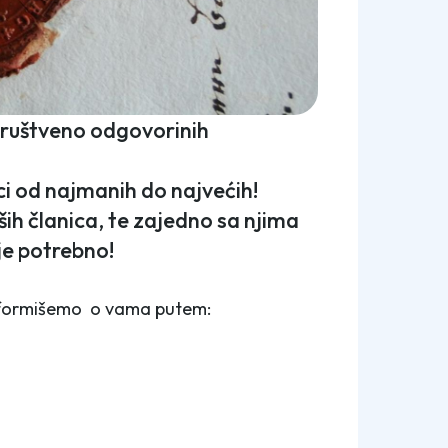
 društveno odgovorinih
ci od najmanih do najvećih!
ih članica, te zajedno sa njima
je potrebno!
nformišemo o vama putem: