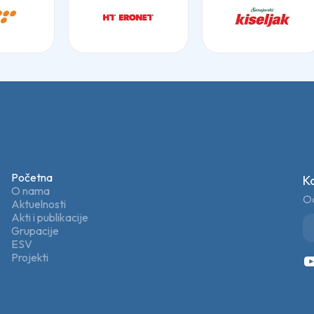
Početna
K
O nama
Od
Aktuelnosti
Akti i publikacije
Grupacije
ESV
Projekti