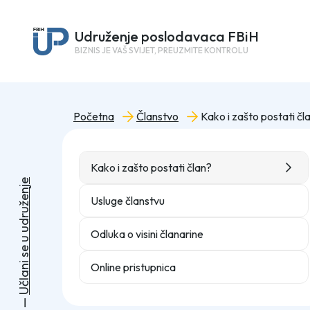
Udruženje poslodavaca FBiH
BIZNIS JE VAŠ SVIJET, PREUZMITE KONTROLU
Početna
Članstvo
Kako i zašto postati čl
Kako i zašto postati član?
e
j
n
e
Usluge članstvu
ž
u
r
d
u
Odluka o visini članarine
u
e
s
i
Online pristupnica
n
a
l
č
U
—