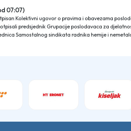
od 07:07)
otpisan Kolektivni ugovor o pravima i obavezama posloda
potpisali predsjednik Grupacije poslodavaca za djelatno
ednica Samostalnog sindikata radnika hemije i nemetala