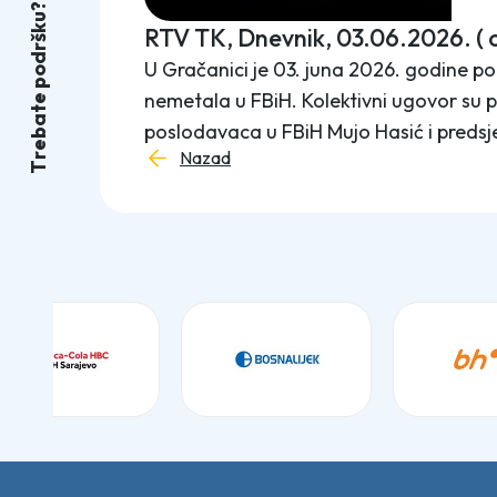
?
u
k
RTV TK, Dnevnik, 03.06.2026. ( 
š
r
d
U Gračanici je 03. juna 2026. godine p
o
p
nemetala u FBiH. Kolektivni ugovor su 
e
t
a
poslodavaca u FBiH Mujo Hasić i predsj
b
e
Nazad
r
T