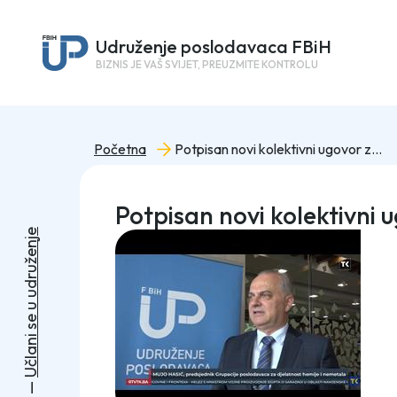
Udruženje poslodavaca FBiH
BIZNIS JE VAŠ SVIJET, PREUZMITE KONTROLU
Početna
Potpisan novi kolektivni ugovor za djelatnost hemije i nemetala
Potpisan novi kolektivni 
e
j
n
e
ž
u
r
d
u
u
e
s
i
n
a
l
č
U
—