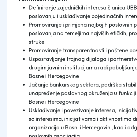
Definiranje zajedničkih interesa članica UB
poslovanju i usklađivanje pojedinačnih inte
Promoviranje i primjena najbojih poslovnih p
poslovanja na temeljima najviših etičkih, pr
struke
Promoviranje transparentnosti i poštene po
Uspostavljanje trajnog dijaloga i partnerst
drugim javnim institucijama radi poboljšanj
Bosne i Hercegovine
Jačanje bankarskog sektora, podrška stabiln
unapređenje poslovnog okruženja u funkcij
Bosne i Hercegovine
Usklađivanje i povezivanje interesa, inicijat
sa interesima, inicijativama i aktivnostima d
organizacija u Bosni i Hercegovini, kao i o
poslovnih asocijacija