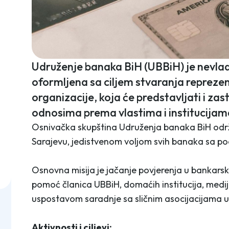
Udruženje banaka BiH (UBBiH) je nevlad
oformljena sa ciljem stvaranja repreze
organizacije, koja će predstavljati i zas
odnosima prema vlastima i institucijam
Osnivačka skupština Udruženja banaka BiH odr
Sarajevu, jedistvenom voljom svih banaka sa po
Osnovna misija je jačanje povjerenja u bankarski
pomoć članica UBBiH, domaćih institucija, med
uspostavom saradnje sa sličnim asocijacijama u
Aktivnosti i ciljevi: