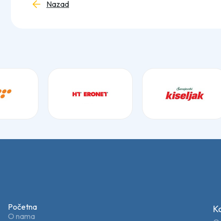
Nazad
Početna
K
O nama