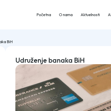
Početna
O nama
Aktuelnosti
Ak
aka BiH
Udruženje banaka BiH