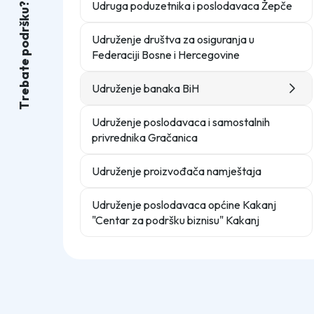
Udruga poduzetnika i poslodavaca Žepče
?
u
k
š
r
d
Udruženje društva za osiguranja u
o
Federaciji Bosne i Hercegovine
p
e
t
a
b
Udruženje banaka BiH
e
r
T
Udruženje poslodavaca i samostalnih
privrednika Gračanica
Udruženje proizvođača namještaja
Udruženje poslodavaca općine Kakanj
"Centar za podršku biznisu" Kakanj