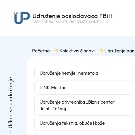
Udruženje poslodavaca FBiH
BIZNIS JE VAŠ SVIJET, PREUZMITE KONTROLU
Početna
Kolektivni članovi
Udruženje ban
Udruženje hemije i nemetala
e
j
n
e
LINK Mostar
ž
u
r
d
u
Udruženje privrednika „Biznis centar"
u
Jelah-Tešanj
e
s
i
n
a
Udruženja tekstila, obuće i kože
l
č
U
—