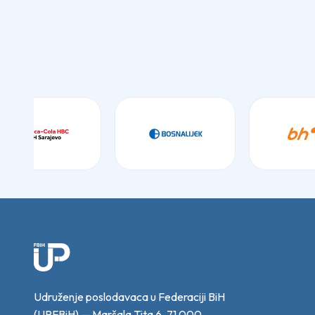
Udruženje poslodavaca u Federaciji BiH
(UPFBiH) — Maršala Tita 6, 71 000