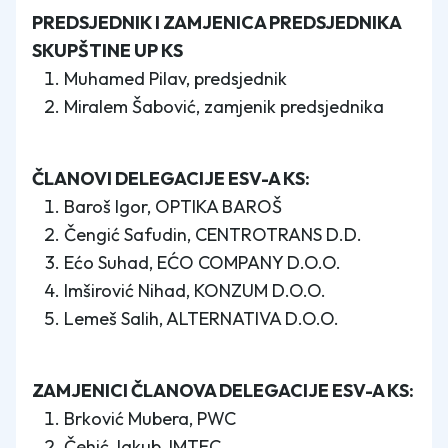
PREDSJEDNIK I ZAMJENICA PREDSJEDNIKA
SKUPŠTINE UP KS
Muhamed Pilav, predsjednik
Miralem Šabović, zamjenik predsjednika
ČLANOVI DELEGACIJE ESV-A KS:
Baroš Igor, OPTIKA BAROŠ
Čengić Safudin, CENTROTRANS D.D.
Ećo Suhad, EĆO COMPANY D.O.O.
Imširović Nihad, KONZUM D.O.O.
Lemeš Salih, ALTERNATIVA D.O.O.
ZAMJENICI ČLANOVA DELEGACIJE ESV-A KS:
Brković Mubera, PWC
Čehić Jakub, IMTEC