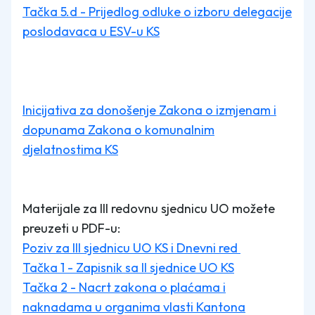
Tačka 5.d - Prijedlog odluke o izboru delegacije
poslodavaca u ESV-u KS
Inicijativa za donošenje Zakona o izmjenam i
dopunama Zakona o komunalnim
djelatnostima KS
Materijale za III redovnu sjednicu UO možete
preuzeti u PDF-u:
Poziv za III sjednicu UO KS i Dnevni red
Tačka 1 - Zapisnik sa II sjednice UO KS
Tačka 2 - Nacrt zakona o plaćama i
naknadama u organima vlasti Kantona