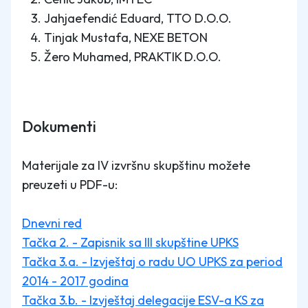
Jahjaefendić Eduard, TTO D.O.O.
Tinjak Mustafa, NEXE BETON
Žero Muhamed, PRAKTIK D.O.O.
Dokumenti
Materijale za IV izvršnu skupštinu možete
preuzeti u PDF-u:
Dnevni red
Tačka 2. - Zapisnik sa III skupštine UPKS
Tačka 3.a. - Izvještaj o radu UO UPKS za period
2014 - 2017 godina
Tačka 3.b. - Izvještaj delegacije ESV-a KS za