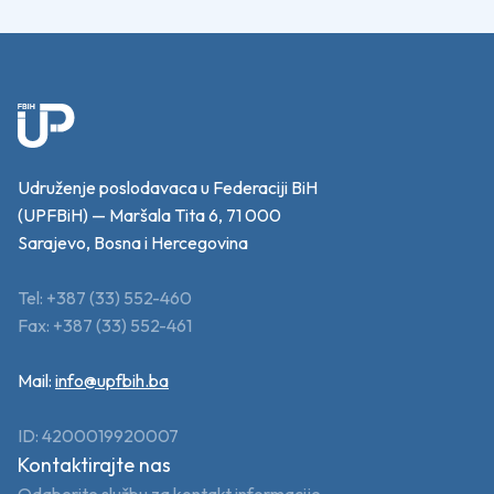
Udruženje poslodavaca u Federaciji BiH
(UPFBiH) — Maršala Tita 6, 71 000
Sarajevo, Bosna i Hercegovina
Tel: +387 (33) 552-460
Fax: +387 (33) 552-461
Mail:
info@upfbih.ba
ID: 4200019920007
Kontaktirajte nas
Odaberite službu za kontakt informacije