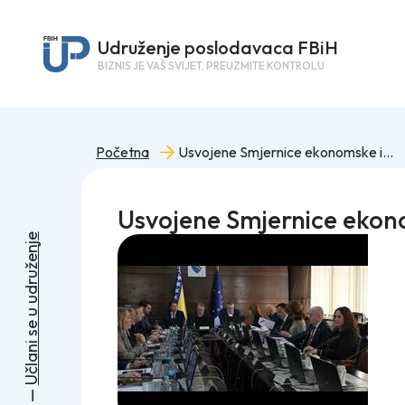
Udruženje poslodavaca FBiH
BIZNIS JE VAŠ SVIJET, PREUZMITE KONTROLU
Početna
Usvojene Smjernice ekonomske i fiskalne politike Federacije BiH za period 2027 – 2029.
Usvojene Smjernice ekonom
e
j
n
e
ž
u
r
d
u
u
e
s
i
n
a
l
č
U
—