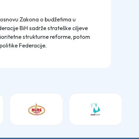
a osnovu Zakona o budžetima u
eracije BiH sadrže strateške ciljeve
prioritetne strukturne reforme, potom
litike Federacije.