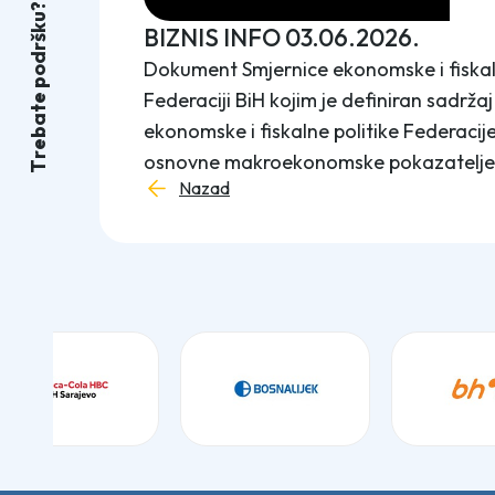
?
u
k
BIZNIS INFO 03.06.2026.
š
r
d
Dokument Smjernice ekonomske i fiskal
o
p
Federaciji BiH kojim je definiran sadrža
e
t
a
ekonomske i fiskalne politike Federacije
b
e
osnovne makroekonomske pokazatelje Fe
r
T
Nazad