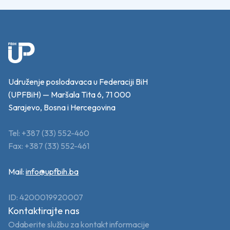
Udruženje poslodavaca u Federaciji BiH
(UPFBiH) — Maršala Tita 6, 71 000
Sarajevo, Bosna i Hercegovina
Tel: +387 (33) 552-460
Fax: +387 (33) 552-461
Mail:
info@upfbih.ba
ID: 4200019920007
Kontaktirajte nas
Odaberite službu za kontakt informacije