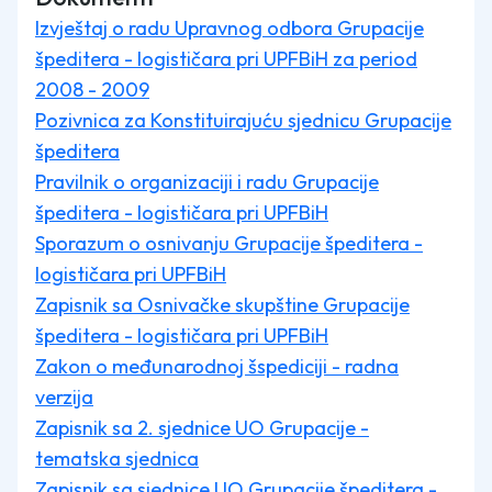
Izvještaj o radu Upravnog odbora Grupacije
špeditera - logističara pri UPFBiH za period
2008 - 2009
Pozivnica za Konstituirajuću sjednicu Grupacije
špeditera
Pravilnik o organizaciji i radu Grupacije
špeditera - logističara pri UPFBiH
Sporazum o osnivanju Grupacije
špeditera -
logističara pri UPFBiH
Zapisnik sa Osnivačke skupštine
Grupacije
špeditera - logističara pri UPFBiH
Zakon o međunarodnoj šspediciji - radna
verzija
Zapisnik sa 2. sjednice UO Grupacije -
tematska sjednica
Zapisnik sa sjednice UO Grupacije špeditera -