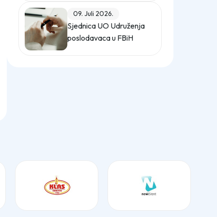
(Službeni glasnik BiH,
09. Juli 2026.
broj 12/25)
Sjednica UO Udruženja
poslodavaca u FBiH