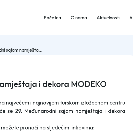
Početna
O nama
Aktuelnosti
Ak
29. Međunarodni sajam namještaja i dekora MODEKO 2018.
namještaja i dekora MODEKO
 na najvećem i najnovijem turskom izložbenom centru
at će se 29. Međunarodni sajam namještaja i dekora
, možete pronaći na sljedećim linkovima: