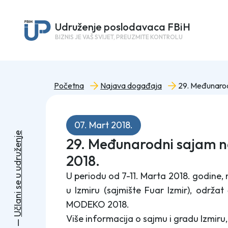
Udruženje poslodavaca FBiH
BIZNIS JE VAŠ SVIJET, PREUZMITE KONTROLU
Početna
Najava događaja
07. Mart 2018.
e
29. Međunarodni sajam 
j
n
e
ž
u
2018.
r
d
u
U periodu od 7-11. Marta 2018. godine,
u
e
u Izmiru (sajmište Fuar Izmir), održ
s
i
n
a
MODEKO 2018.
l
č
U
Više informacija o sajmu i gradu Izmiru
—