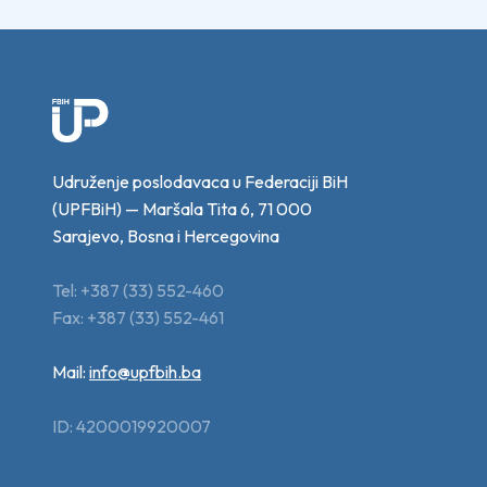
Udruženje poslodavaca u Federaciji BiH
(UPFBiH) — Maršala Tita 6, 71 000
Sarajevo, Bosna i Hercegovina
Tel: +387 (33) 552-460
Fax: +387 (33) 552-461
Mail:
info@upfbih.ba
ID: 4200019920007