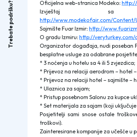
Oficijelna web-stranica Modeko:
http:
?
u
k
Izvještaj sa pr
š
r
d
http://www.modekofair.com/Content/
o
p
Sajmište Fuar Izmir:
http://www.fuarizm
e
t
a
O gradu Izmiru:
http://veryturkey.com/
b
e
r
Organizator događaja, nudi poseban Pr
T
besplatne usluge za odabrane posjetitel
* 3 noćenja u hotelu sa 4 ili 5 zvjezdica;
* Prijevoz na relaciji aerodrom – hotel
* Prijevoz na relaciji hotel – sajmište – h
* Ulaznica za sajam;
* Pristup posebnom Salonu za kupce uk
* Set materijala za sajam (koji uključu
Posjetitelji sami snose ostale troškov
troškovi).
Zainteresirane kompanije za učešće u po