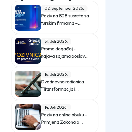
02. Septembar 2026.
Poziv na B2B susrete sa
turskim firmama –
ZEPS 2026
31. Juli 2026.
Promo događaj -
najava sajama poslova
"Gledaj sebi posla"
16. Juli 2026.
Dvodnevna radionica
"Transformacija i
digitalizacija
kompanije"
14. Juli 2026.
Poziv na online obuku -
Primjena Zakona o
zaštiti ličnih podataka