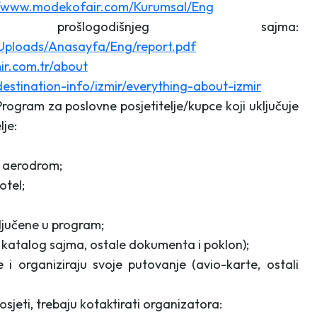
//www.modekofair.com/Kurumsal/Eng
ošlogodišnjeg sajma:
Uploads/Anasayfa/Eng/report.pdf
ir.com.tr/about
destination-info/izmir/everything-about-izmir
ogram za poslovne posjetitelje/kupce koji uključuje
je:
 – aerodrom;
otel;
ljučene u program;
je katalog sajma, ostale dokumenta i poklon);
e i organiziraju svoje putovanje (avio-karte, ostali
sjeti, trebaju kotaktirati organizatora: