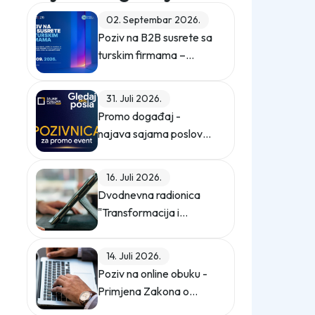
02. Septembar 2026.
Poziv na B2B susrete sa
turskim firmama –
ZEPS 2026
31. Juli 2026.
Promo događaj -
najava sajama poslova
"Gledaj sebi posla"
16. Juli 2026.
Dvodnevna radionica
"Transformacija i
digitalizacija
kompanije"
14. Juli 2026.
Poziv na online obuku -
Primjena Zakona o
zaštiti ličnih podataka