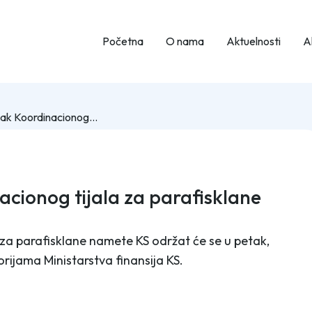
Početna
O nama
Aktuelnosti
Ak
Četvrti sastanak Koordinacionog tijala za parafisklane namete KS
acionog tijala za parafisklane
 za parafisklane namete KS održat će se u petak,
orijama Ministarstva finansija KS.