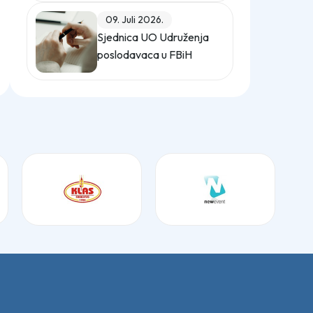
(Službeni glasnik BiH,
09. Juli 2026.
broj 12/25)
Sjednica UO Udruženja
poslodavaca u FBiH