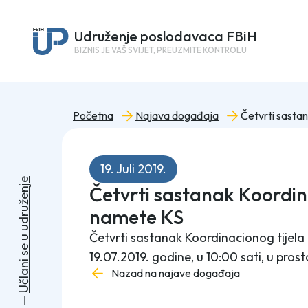
Udruženje poslodavaca FBiH
BIZNIS JE VAŠ SVIJET, PREUZMITE KONTROLU
Početna
Najava događaja
19. Juli 2019.
e
Četvrti sastanak Koordin
j
n
e
ž
u
namete KS
r
d
u
Četvrti sastanak Koordinacionog tijela
u
e
19.07.2019. godine, u 10:00 sati, u prost
s
i
n
Nazad na najave događaja
a
l
č
U
—