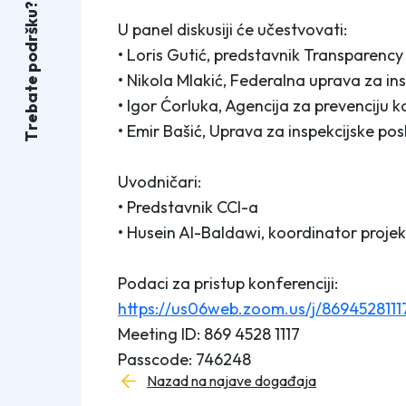
?
u
k
U panel diskusiji će učestvovati:
š
r
d
• Loris Gutić, predstavnik Transparency
o
p
• Nikola Mlakić, Federalna uprava za in
e
t
a
• Igor Ćorluka, Agencija za prevenciju k
b
e
• Emir Bašić, Uprava za inspekcijske p
r
T
Uvodničari:
• Predstavnik CCI-a
• Husein Al-Baldawi, koordinator proje
Podaci za pristup konferenciji:
https://us06web.zoom.us/j/86945
Meeting ID: 869 4528 1117
Passcode: 746248
Nazad na najave događaja