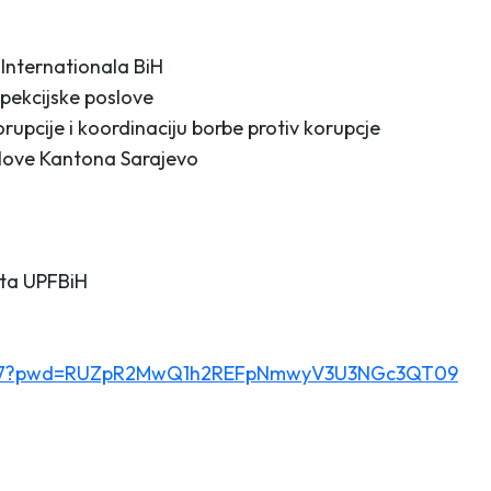
 Internationala BiH
spekcijske poslove
orupcije i koordinaciju borbe protiv korupcje
oslove Kantona Sarajevo
kta UPFBiH
281117?pwd=RUZpR2MwQ1h2REFpNmwyV3U3NGc3QT09