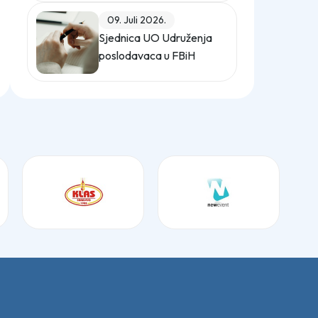
(Službeni glasnik BiH,
09. Juli 2026.
broj 12/25)
Sjednica UO Udruženja
poslodavaca u FBiH