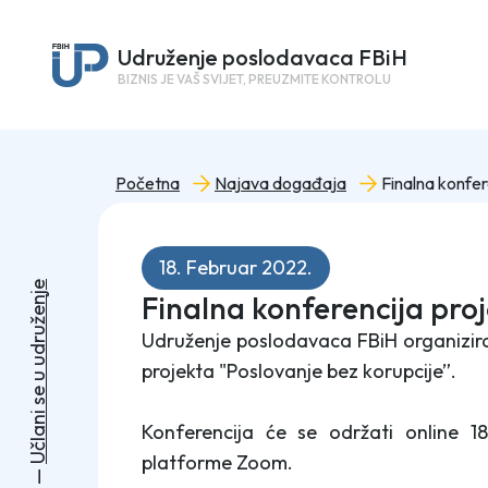
Udruženje poslodavaca FBiH
BIZNIS JE VAŠ SVIJET, PREUZMITE KONTROLU
Početna
Najava događaja
18. Februar 2022.
e
Finalna konferencija proj
j
n
e
ž
u
Udruženje poslodavaca FBiH organizira
r
d
u
projekta "Poslovanje bez korupcije”.
u
e
s
i
n
Konferencija će se održati online 
a
l
č
platforme Zoom.
U
—