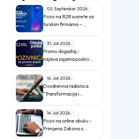
02. Septembar 2026.
Poziv na B2B susrete sa
turskim firmama –
ZEPS 2026
31. Juli 2026.
Promo događaj -
najava sajama poslova
"Gledaj sebi posla"
16. Juli 2026.
Dvodnevna radionica
"Transformacija i
digitalizacija
kompanije"
14. Juli 2026.
Poziv na online obuku -
Primjena Zakona o
zaštiti ličnih podataka