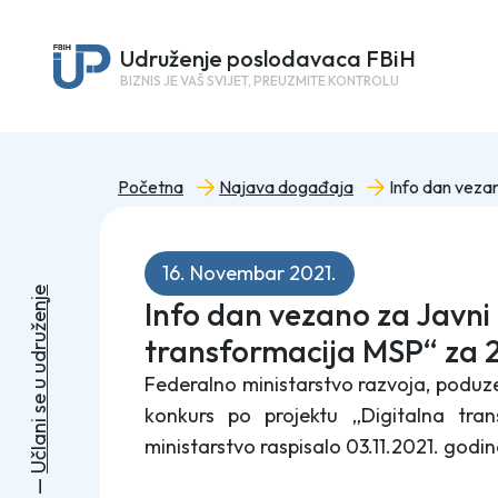
Udruženje poslodavaca FBiH
BIZNIS JE VAŠ SVIJET, PREUZMITE KONTROLU
Početna
Najava događaja
16. Novembar 2021.
e
Info dan vezano za Javni
j
n
e
ž
u
transformacija MSP“ za 
r
d
u
Federalno ministarstvo razvoja, poduze
u
e
konkurs po projektu „Digitalna tr
s
i
n
a
ministarstvo raspisalo 03.11.2021. godin
l
č
U
—