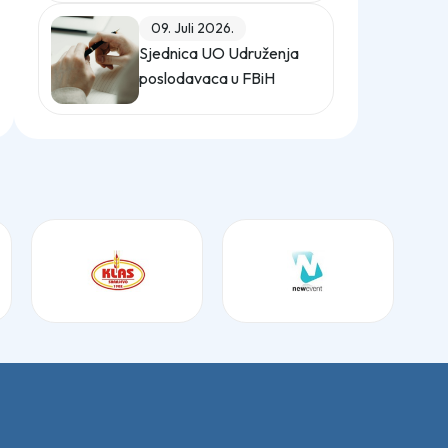
(Službeni glasnik BiH,
09. Juli 2026.
broj 12/25)
Sjednica UO Udruženja
poslodavaca u FBiH