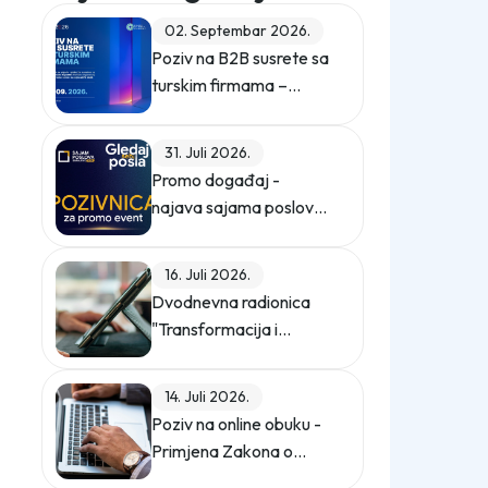
02. Septembar 2026.
Poziv na B2B susrete sa
turskim firmama –
ZEPS 2026
31. Juli 2026.
Promo događaj -
najava sajama poslova
"Gledaj sebi posla"
16. Juli 2026.
Dvodnevna radionica
"Transformacija i
digitalizacija
kompanije"
14. Juli 2026.
Poziv na online obuku -
Primjena Zakona o
zaštiti ličnih podataka