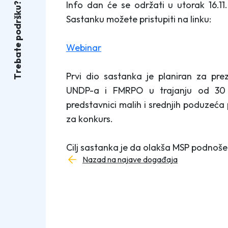
Info dan će se održati u utorak 16.1
?
u
k
Sastanku možete pristupiti na linku:
š
r
d
o
p
Webinar
e
t
a
b
e
r
Prvi dio sastanka je planiran za pre
T
UNDP-a i FMRPO u trajanju od 30 
predstavnici malih i srednjih poduzeća
za konkurs.
Cilj sastanka je da olakša MSP podnošen
Nazad na najave događaja