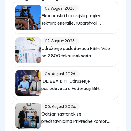
07. August 2026.
Ekonomski i finansijski pregled
sektora energije, rudarstva i
industrije u Federaciji Bosne i
Hercegovine u 2025. godini
07. August 2026.
Udruženje poslodavaca FBiH: Više
od 2.800 taksi i naknada
opterećuje privredu
06. August 2026.
IDDEEA BiH i Udruženje
poslodavaca u Federaciji BiH
potpisali Memorandum o saradnji
05. August 2026.
Održan sastanak sa
predstavnicima Privredne komore
Istanbula