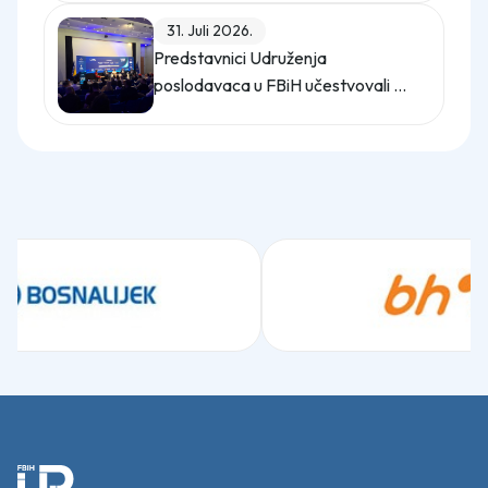
31. Juli 2026.
Predstavnici Udruženja
poslodavaca u FBiH učestvovali na
promo događaju Sajma poslova
"Gledaj sebi posla"