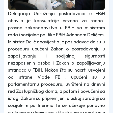
Delegacija Udruženja poslodavaca u FBiH
obavila je konsulatcije vezano za radno-
pravno zakonodavstvo u FBiH sa ministrom
rada i socijalne politike FBiH Adnanom Delićem.
Ministar Delić obavijestio je poslodavce da su u
proceduru upućeni Zakon o posredovanju u
zapošljavanju i socijalnoj sigurnosti
nezaposlenih osoba i Zakon o zapošljavanju
stranaca u FBiH. Nakon što su nacrti usvojeni
od strane Vlade FBiH, upućeni su u
parlamentarnu proceduru, uvršteni na dnevni
red Zastupničkog doma, a potom i povučeni sa
istog. Zakoni su pripremljeni u uskoj saradnji sa
socijalnim partnerima te se očekuje ponovno
vraćanje na dnevni red i što skorije razmatranje