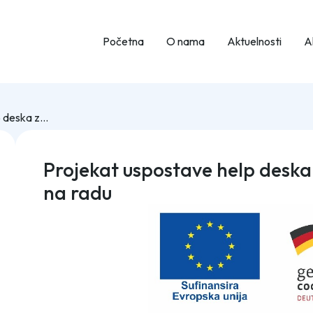
Početna
O nama
Aktuelnosti
Ak
Projekat uspostave help deska za upravljanje zaštitom na radu
Projekat uspostave help deska
na radu