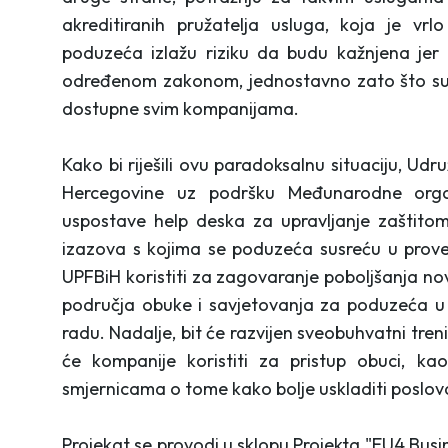
akreditiranih pružatelja usluga, koja je vr
poduzeća izlažu riziku da budu kažnjena jer 
određenom zakonom, jednostavno zato što su t
dostupne svim kompanijama.
Kako bi riješili ovu paradoksalnu situaciju, Ud
Hercegovine uz podršku Međunarodne organ
uspostave help deska za upravljanje zaštitom
izazova s kojima se poduzeća susreću u prov
UPFBiH koristiti za zagovaranje poboljšanja no
područja obuke i savjetovanja za poduzeća u 
radu. Nadalje, bit će razvijen sveobuhvatni trenin
će kompanije koristiti za pristup obuci, ka
smjernicama o tome kako bolje uskladiti poslov
Projekat se provodi u sklopu Projekta "EU4 Busi