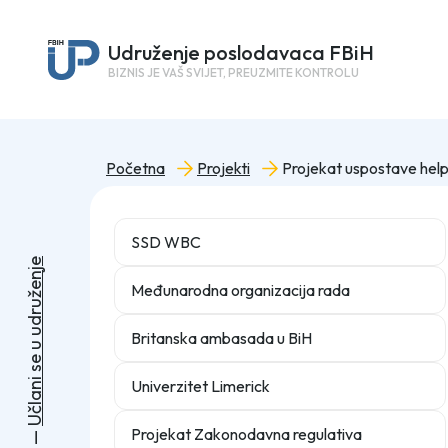
Udruženje poslodavaca FBiH
BIZNIS JE VAŠ SVIJET, PREUZMITE KONTROLU
Početna
Projekti
SSD WBC
e
j
n
e
Međunarodna organizacija rada
ž
u
r
d
u
Britanska ambasada u BiH
u
e
s
i
Univerzitet Limerick
n
a
l
č
U
Projekat Zakonodavna regulativa
—