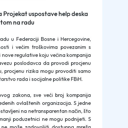
a Projekat uspostave help deska
titom na radu
adu u Federaciji Bosne i Hercegovine,
osti i većim troškovima povezanim s
 nove regulative koju većina kompanija
bavezu poslodavca da provodi procjenu
, procjenu rizika mogu provoditi samo
arstvo rada i socijalne politike FBiH.
vog zakona, sve veći broj kompanija
edenih ovlaštenih organizacija. S jedne
 postavljeni na netransparentan način, što
anji poduzetnici ne mogu podnijeti. S
 ne može zadovoljiti dostupna mreža