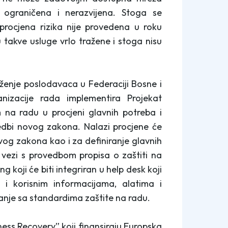
lo ograničena i nerazvijena. Stoga se
procjena rizika nije provedena u roku
akve usluge vrlo tražene i stoga nisu
ruženje poslodavaca u Federaciji Bosne i
izacije rada implementira Projekat
 na radu u procjeni glavnih potreba i
edbi novog zakona. Nalazi procjene će
vog zakona kao i za definiranje glavnih
vezi s provedbom propisa o zaštiti na
g koji će biti integriran u help desk koji
o i korisnim informacijama, alatima i
anje sa standardima zaštite na radu.
ness Recovery” koji finansiraju Europska