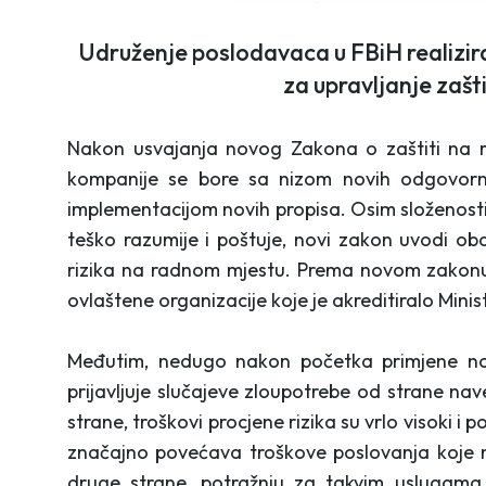
Udruženje poslodavaca u FBiH realizir
za upravljanje zaš
Nakon usvajanja novog Zakona o zaštiti na r
kompanije se bore sa nizom novih odgovorn
implementacijom novih propisa. Osim složenosti
teško razumije i poštuje, novi zakon uvodi o
rizika na radnom mjestu. Prema novom zakonu
ovlaštene organizacije koje je akreditiralo Minist
Međutim, nedugo nakon početka primjene no
prijavljuje slučajeve zloupotrebe od strane nav
strane, troškovi procjene rizika su vrlo visoki i
značajno povećava troškove poslovanja koje m
druge strane, potražnju za takvim uslugama