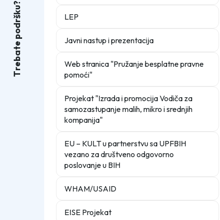
?
u
k
LEP
š
r
d
o
p
Javni nastup i prezentacija
e
t
a
b
Web stranica "Pružanje besplatne pravne
e
r
pomoći"
T
Projekat "Izrada i promocija Vodiča za
samozastupanje malih, mikro i srednjih
kompanija"
EU – KULT u partnerstvu sa UPFBIH
vezano za društveno odgovorno
poslovanje u BIH
WHAM/USAID
EISE Projekat