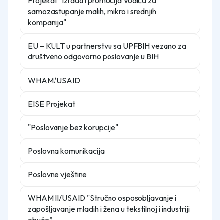
Projekat "Izrada i promocija Vodiča za
samozastupanje malih, mikro i srednjih
kompanija"
EU – KULT u partnerstvu sa UPFBIH vezano za
društveno odgovorno poslovanje u BIH
WHAM/USAID
EISE Projekat
"Poslovanje bez korupcije"
Poslovna komunikacija
Poslovne vještine
WHAM II/USAID "Stručno osposobljavanje i
zapošljavanje mladih i žena u tekstilnoj i industriji
obuće”