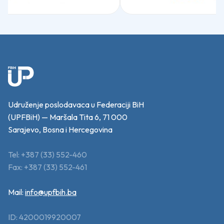
Udruženje poslodavaca u Federaciji BiH
(UPFBiH) — Maršala Tita 6, 71 000
Sarajevo, Bosna i Hercegovina
Tel: +387 (33) 552-460
Fax: +387 (33) 552-461
Mail:
info@upfbih.ba
ID: 4200019920007