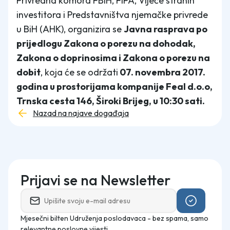
Privredna komora FBiH, FIPA, Vijeće stranih
investitora i Predstavništva njemačke privrede
u BiH (AHK), organizira se
Javna rasprava po
prijedlogu Zakona o porezu na dohodak,
Zakona o doprinosima i Zakona o porezu na
dobit
, koja će se održati
07. novembra 2017.
godina u prostorijama kompanije Feal d.o.o,
Trnska cesta 146, Široki Brijeg, u 10:30 sati.
Nazad na najave događaja
Prijavi se na Newsletter
Mjesečni bilten Udruženja poslodavaca - bez spama, samo
relevantne poslovne vijesti.