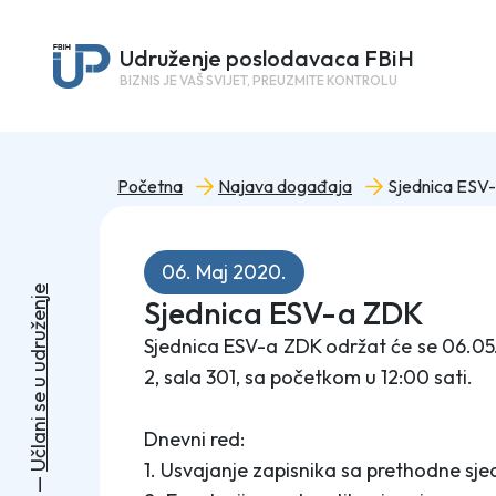
Udruženje poslodavaca FBiH
BIZNIS JE VAŠ SVIJET, PREUZMITE KONTROLU
Početna
Najava događaja
Sjednica ESV
06. Maj 2020.
e
Sjednica ESV-a ZDK
j
n
e
ž
u
Sjednica ESV-a ZDK održat će se 06.05.
r
d
u
2, sala 301, sa početkom u 12:00 sati.
u
e
s
i
n
Dnevni red:
a
l
č
1. Usvajanje zapisnika sa prethodne sj
U
—