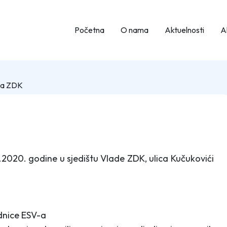
Početna
O nama
Aktuelnosti
Ak
-a ZDK
2020. godine u sjedištu Vlade ZDK, ulica Kučukovići
ednice ESV-a