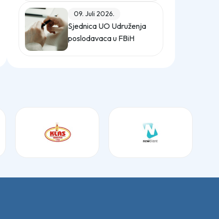
(Službeni glasnik BiH,
09. Juli 2026.
broj 12/25)
Sjednica UO Udruženja
poslodavaca u FBiH