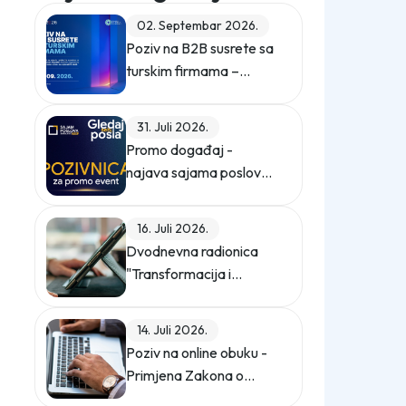
02. Septembar 2026.
Poziv na B2B susrete sa
turskim firmama –
ZEPS 2026
31. Juli 2026.
Promo događaj -
najava sajama poslova
"Gledaj sebi posla"
16. Juli 2026.
Dvodnevna radionica
"Transformacija i
digitalizacija
kompanije"
14. Juli 2026.
Poziv na online obuku -
Primjena Zakona o
zaštiti ličnih podataka