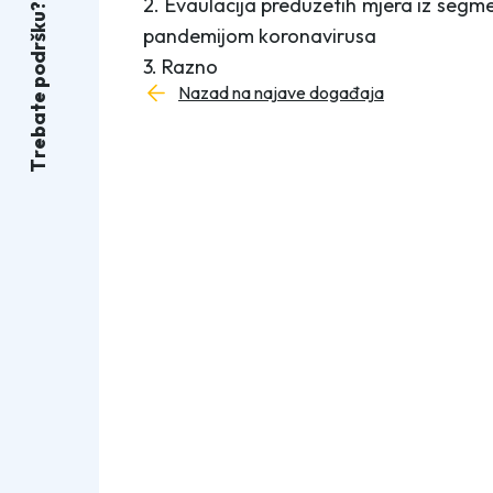
2. Evaulacija preduzetih mjera iz segme
?
u
k
pandemijom koronavirusa
š
r
d
3. Razno
o
p
Nazad na najave događaja
e
t
a
b
e
r
T