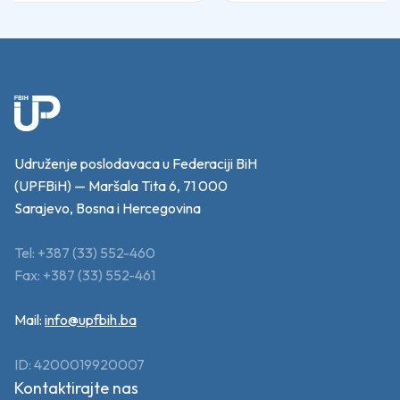
Udruženje poslodavaca u Federaciji BiH
(UPFBiH) — Maršala Tita 6, 71 000
Sarajevo, Bosna i Hercegovina
Tel: +387 (33) 552-460
Fax: +387 (33) 552-461
Mail:
info@upfbih.ba
ID: 4200019920007
Kontaktirajte nas